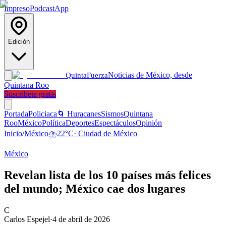
Impreso
Podcast
App
Edición
Noticias de México, desde
Quinta
Fuerza
Quintana Roo
Suscríbete gratis
Portada
Policiaca
🌀 Huracanes
Sismos
Quintana
Roo
México
Política
Deportes
Espectáculos
Opinión
Inicio
/
México
⛈️
22
°C
·
Ciudad de México
México
Revelan lista de los 10 países más felices
del mundo; México cae dos lugares
C
Carlos Espejel
·
4 de abril de 2026