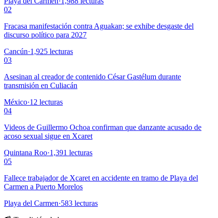
Playa del Carmen
·
1,988
lecturas
02
Fracasa manifestación contra Aguakan; se exhibe desgaste del
discurso político para 2027
Cancún
·
1,925
lecturas
03
Asesinan al creador de contenido César Gastélum durante
transmisión en Culiacán
México
·
12
lecturas
04
Videos de Guillermo Ochoa confirman que danzante acusado de
acoso sexual sigue en Xcaret
Quintana Roo
·
1,391
lecturas
05
Fallece trabajador de Xcaret en accidente en tramo de Playa del
Carmen a Puerto Morelos
Playa del Carmen
·
583
lecturas