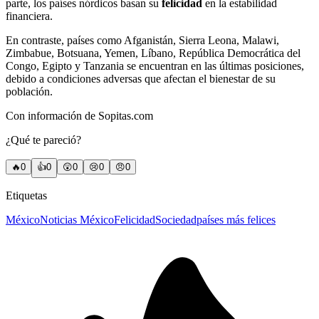
parte, los países nórdicos basan su
felicidad
en la estabilidad
financiera.
En contraste, países como Afganistán, Sierra Leona, Malawi,
Zimbabue, Botsuana, Yemen, Líbano, República Democrática del
Congo, Egipto y Tanzania se encuentran en las últimas posiciones,
debido a condiciones adversas que afectan el bienestar de su
población.
Con información de Sopitas.com
¿Qué te pareció?
🔥
0
👍
0
😲
0
😢
0
😠
0
Etiquetas
México
Noticias México
Felicidad
Sociedad
países más felices