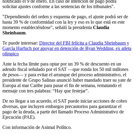
notificado el 9 de enero. En caso de intención de pago podrá
solicitar ajustes conforme a las sentencias de los tribunales".
"Dependiendo del orden y esquema de pago, el ajuste podrá ser de
hasta 39 % de conformidad con la ley y eso es lo que está en este
momento estableciéndose", señaló la presidenta
Claudia
Sheinbaum
.
Te puede interesar:
Director del FBI felicita a Claudia Sheinbaum y
García Harfuch por apoyar en detención de Ryan Wedding, ex atleta
olímpico
Ante la fecha límite para optar por un 39 % de descuento en un
adeudo fiscal señalado por el SAT —que ronda los 50 mil millones
de pesos— y para evitar el arranque del proceso administrativo, el
presidente de Grupo Salinas anunció haber mandado traer su yate de
Europa al mar Caribe para pasar el fin de semana, rematando el
mensaje con tres palabras: “Hay que festejar”.
De no llegar a un acuerdo, el SAT puede iniciar acciones de cobro
diversas, que incluyen embargos precautorios para garantizar el
pago de la deuda, a partir del llamado Proceso Administrativo de
Ejecución (PAE).
Con información de Animal Político.