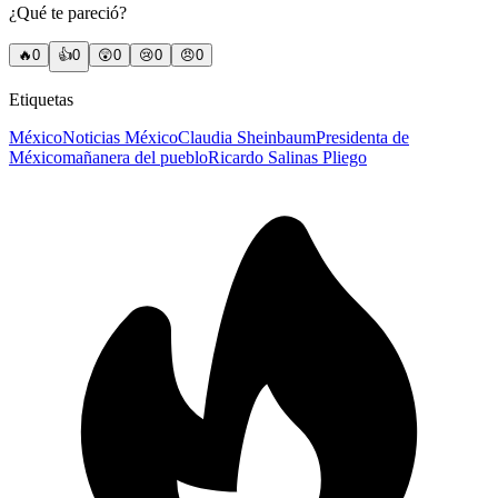
¿Qué te pareció?
🔥
0
👍
0
😲
0
😢
0
😠
0
Etiquetas
México
Noticias México
Claudia Sheinbaum
Presidenta de
México
mañanera del pueblo
Ricardo Salinas Pliego