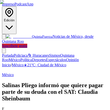
Impreso
Podcast
App
Edición
Noticias de México, desde
Quinta
Fuerza
Quintana Roo
Suscríbete gratis
Portada
Policiaca
🌀 Huracanes
Sismos
Quintana
Roo
México
Política
Deportes
Espectáculos
Opinión
Inicio
/
México
☀️
21
°C
·
Ciudad de México
México
Salinas Pliego informó que quiere pagar
parte de su deuda con el SAT: Claudia
Sheinbaum
F