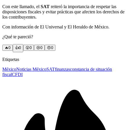
Con este llamado, el
SAT
reiteró la importancia de respetar las
disposiciones fiscales y evitar prácticas que afecten los derechos de
los contribuyentes.
Con información de El Universal y El Heraldo de México.
¿Qué te pareció?
🔥
0
👍
0
😲
0
😢
0
😠
0
Etiquetas
México
Noticias México
SAT
finanzas
constancia de situación
fiscal
CFDI