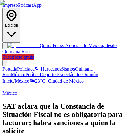
Impreso
Podcast
App
Edición
Noticias de México, desde
Quinta
Fuerza
Quintana Roo
Suscríbete gratis
Portada
Policiaca
🌀 Huracanes
Sismos
Quintana
Roo
México
Política
Deportes
Espectáculos
Opinión
Inicio
/
México
🌤️
23
°C
·
Ciudad de México
México
SAT aclara que la Constancia de
Situación Fiscal no es obligatoria para
facturar; habrá sanciones a quien la
solicite