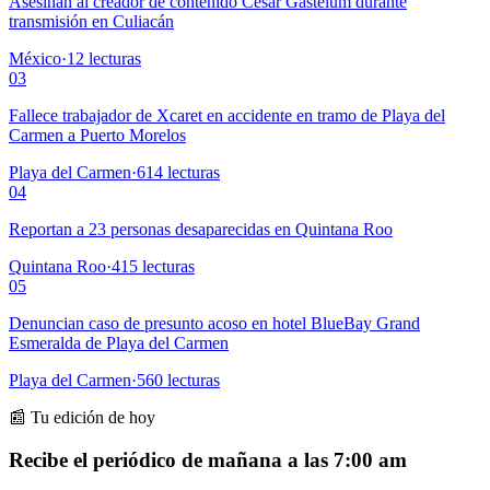
Asesinan al creador de contenido César Gastélum durante
transmisión en Culiacán
México
·
12
lecturas
03
Fallece trabajador de Xcaret en accidente en tramo de Playa del
Carmen a Puerto Morelos
Playa del Carmen
·
614
lecturas
04
Reportan a 23 personas desaparecidas en Quintana Roo
Quintana Roo
·
415
lecturas
05
Denuncian caso de presunto acoso en hotel BlueBay Grand
Esmeralda de Playa del Carmen
Playa del Carmen
·
560
lecturas
📰 Tu edición de hoy
Recibe el periódico de mañana a las 7:00 am