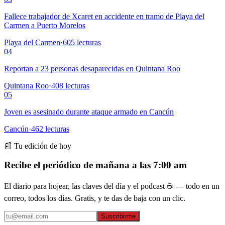
Fallece trabajador de Xcaret en accidente en tramo de Playa del
Carmen a Puerto Morelos
Playa del Carmen
·
605
lecturas
04
Reportan a 23 personas desaparecidas en Quintana Roo
Quintana Roo
·
408
lecturas
05
Joven es asesinado durante ataque armado en Cancún
Cancún
·
462
lecturas
📰 Tu edición de hoy
Recibe el periódico de mañana a las 7:00 am
El diario para hojear, las claves del día y el podcast ☕ — todo en un
correo, todos los días. Gratis, y te das de baja con un clic.
Suscribirme