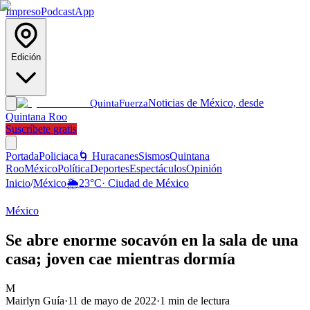
Impreso
Podcast
App
Edición
Noticias de México, desde
Quinta
Fuerza
Quintana Roo
Suscríbete gratis
Portada
Policiaca
🌀 Huracanes
Sismos
Quintana
Roo
México
Política
Deportes
Espectáculos
Opinión
Inicio
/
México
🌦️
23
°C
·
Ciudad de México
México
Se abre enorme socavón en la sala de una
casa; joven cae mientras dormía
M
Mairlyn Guía
·
11 de mayo de 2022
·
1
min de lectura