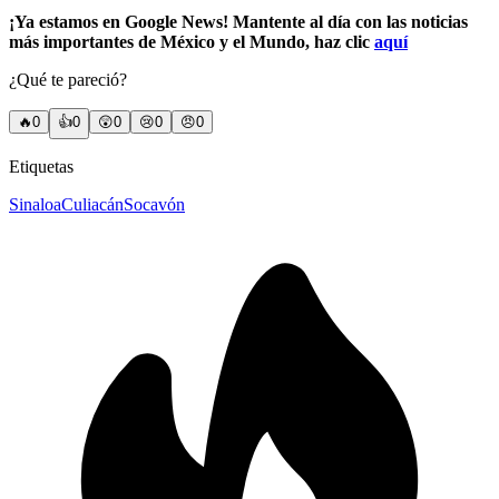
¡Ya estamos en Google News! Mantente al día con las noticias
más importantes de México y el Mundo, haz clic
aquí
¿Qué te pareció?
🔥
0
👍
0
😲
0
😢
0
😠
0
Etiquetas
Sinaloa
Culiacán
Socavón