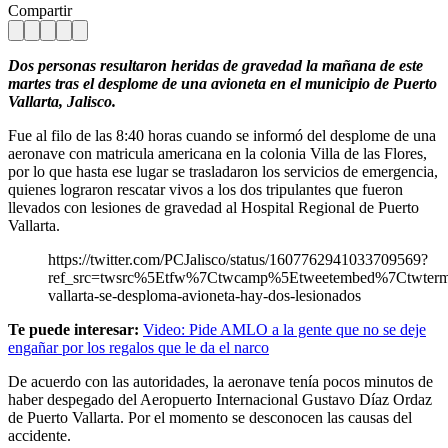
Compartir
Dos personas resultaron heridas de gravedad la mañana de este
martes tras el desplome de una avioneta en el municipio de Puerto
Vallarta, Jalisco.
Fue al filo de las 8:40 horas cuando se informó del desplome de una
aeronave con matricula americana en la colonia Villa de las Flores,
por lo que hasta ese lugar se trasladaron los servicios de emergencia,
quienes lograron rescatar vivos a los dos tripulantes que fueron
llevados con lesiones de gravedad al Hospital Regional de Puerto
Vallarta.
https://twitter.com/PCJalisco/status/1607762941033709569?
ref_src=twsrc%5Etfw%7Ctwcamp%5Etweetembed%7Ctwter
vallarta-se-desploma-avioneta-hay-dos-lesionados
Te puede interesar:
Video: Pide AMLO a la gente que no se deje
engañar por los regalos que le da el narco
De acuerdo con las autoridades, la aeronave tenía pocos minutos de
haber despegado del Aeropuerto Internacional Gustavo Díaz Ordaz
de Puerto Vallarta. Por el momento se desconocen las causas del
accidente.