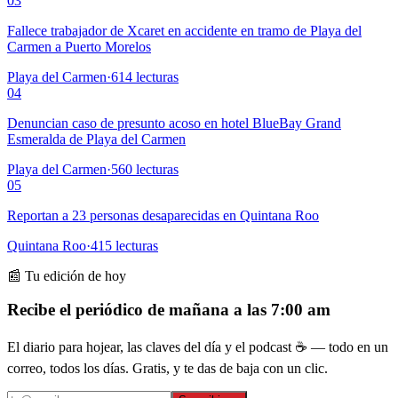
03
Fallece trabajador de Xcaret en accidente en tramo de Playa del
Carmen a Puerto Morelos
Playa del Carmen
·
614
lecturas
04
Denuncian caso de presunto acoso en hotel BlueBay Grand
Esmeralda de Playa del Carmen
Playa del Carmen
·
560
lecturas
05
Reportan a 23 personas desaparecidas en Quintana Roo
Quintana Roo
·
415
lecturas
📰 Tu edición de hoy
Recibe el periódico de mañana a las 7:00 am
El diario para hojear, las claves del día y el podcast ☕ — todo en un
correo, todos los días. Gratis, y te das de baja con un clic.