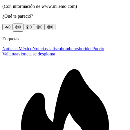
(Con información de www.milenio.com)
¿Qué te pareció?
🔥
0
👍
0
😲
0
😢
0
😠
0
Etiquetas
Noticias México
Noticias Jalisco
bomberos
heridos
Puerto
Vallarta
avioneta se desploma