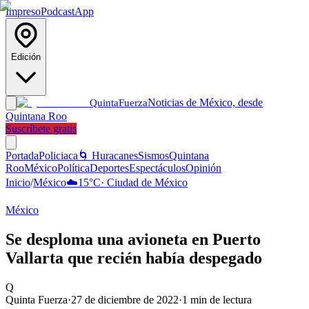
Impreso
Podcast
App
Edición
Noticias de México, desde
Quinta
Fuerza
Quintana Roo
Suscríbete gratis
Portada
Policiaca
🌀 Huracanes
Sismos
Quintana
Roo
México
Política
Deportes
Espectáculos
Opinión
Inicio
/
México
☁️
15
°C
·
Ciudad de México
México
Se desploma una avioneta en Puerto
Vallarta que recién había despegado
Q
Quinta Fuerza
·
27 de diciembre de 2022
·
1
min de lectura