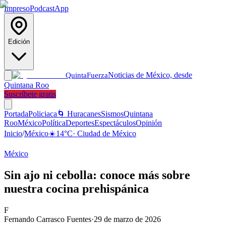
Impreso
Podcast
App
Edición
Noticias de México, desde
Quinta
Fuerza
Quintana Roo
Suscríbete gratis
Portada
Policiaca
🌀 Huracanes
Sismos
Quintana
Roo
México
Política
Deportes
Espectáculos
Opinión
Inicio
/
México
☀️
14
°C
·
Ciudad de México
México
Sin ajo ni cebolla: conoce más sobre
nuestra cocina prehispánica
F
Fernando Carrasco Fuentes
·
29 de marzo de 2026