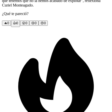
que tenemos que no la hemos acabado de explotar”, reflexiona
Curiel Monteagudo.
¿Qué te pareció?
🔥
0
👍
0
😲
0
😢
0
😠
0