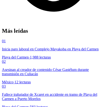
Más leídas
01
Inicia paro laboral en Complejo Mayakoba en Playa del Carmen
Playa del Carmen
·
1,988
lecturas
02
Asesinan al creador de contenido César Gastélum durante
transmisión en Culiacán
México
·
12
lecturas
03
Fallece trabajador de Xcaret en accidente en tramo de Playa del
Carmen a Puerto Morelos
Playa del Carmen
·
583
lecturas