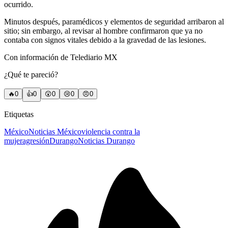
ocurrido.
Minutos después, paramédicos y elementos de seguridad arribaron al
sitio; sin embargo, al revisar al hombre confirmaron que ya no
contaba con signos vitales debido a la gravedad de las lesiones.
Con información de Telediario MX
¿Qué te pareció?
🔥
0
👍
0
😲
0
😢
0
😠
0
Etiquetas
México
Noticias México
violencia contra la
mujer
agresión
Durango
Noticias Durango