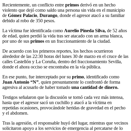
Recientemente, un conflicto entre
primos
derivó en un hecho
violento que dejó como saldo una persona sin vida en el municipio
de
Gómez Palacio
,
Durango
, donde el agresor atacó a su familiar
debido al robo de 350 pesos.
La víctima fue identificada como
Aurelio Pineda Silva,
de 52 años
de edad, quien perdió la vida tras ser atacado con un arma blanca,
por uno de sus
primos
en un fraccionamiento de la ciudad.
De acuerdo con los primeros reportes, los hechos ocurrieron
alrededor de las 22:30 horas del lunes 30 de marzo en el cruce de las
calles Castellón y La Coruña, dentro del fraccionamiento Sevilla,
donde el ahora occiso se encontraba en la vía pública.
En ese punto, fue interceptado por su
primo
, identificado como
Juan Antonio “N”
, quien presuntamente lo confrontó de forma
agresiva al acusarlo de haber tomado
una cantidad de dinero.
Testigos señalaron que la discusión se tornó cada vez más intensa,
hasta que el agresor sacó un cuchillo y atacó a la víctima en
repetidas ocasiones, provocándole heridas de gravedad en el pecho
y el abdomen.
Tras la agresión, el responsable huyó del lugar, mientras que vecinos
solicitaron apoyo a los servicios de emergencia al percatarse de lo