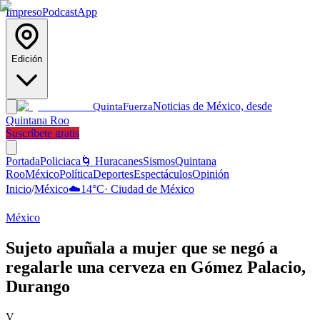
Impreso
Podcast
App
Edición
Noticias de México, desde
Quinta
Fuerza
Quintana Roo
Suscríbete gratis
Portada
Policiaca
🌀 Huracanes
Sismos
Quintana
Roo
México
Política
Deportes
Espectáculos
Opinión
Inicio
/
México
☁️
14
°C
·
Ciudad de México
México
Sujeto apuñala a mujer que se negó a
regalarle una cerveza en Gómez Palacio,
Durango
V