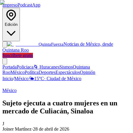
Impreso
Podcast
App
Edición
Noticias de México, desde
Quinta
Fuerza
Quintana Roo
Suscríbete gratis
Portada
Policiaca
🌀 Huracanes
Sismos
Quintana
Roo
México
Política
Deportes
Espectáculos
Opinión
Inicio
/
México
🌤️
15
°C
·
Ciudad de México
México
Sujeto ejecuta a cuatro mujeres en un
mercado de Culiacán, Sinaloa
J
Joiner Martínez
·
28 de abril de 2026