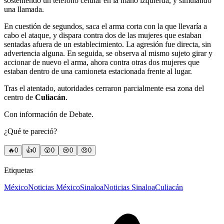
sosteniendo un teléfono celular en la mano izquierda, y simulando
una llamada.
En cuestión de segundos, saca el arma corta con la que llevaría a
cabo el ataque, y dispara contra dos de las mujeres que estaban
sentadas afuera de un establecimiento. La agresión fue directa, sin
advertencia alguna. En seguida, se observa al mismo sujeto girar y
accionar de nuevo el arma, ahora contra otras dos mujeres que
estaban dentro de una camioneta estacionada frente al lugar.
Tras el atentado, autoridades cerraron parcialmente esa zona del
centro de
Culiacán
.
Con información de Debate.
¿Qué te pareció?
🔥
0
👍
0
😲
0
😢
0
😠
0
Etiquetas
México
Noticias México
Sinaloa
Noticias Sinaloa
Culiacán