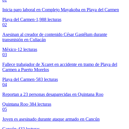
Inicia paro laboral en Complejo Mayakoba en Playa del Carmen
Playa del Carmen
·
1,988
lecturas
02
Asesinan al creador de contenido César Gastélum durante
transmisión en Culiacán
México
·
12
lecturas
03
Fallece trabajador de Xcaret en accidente en tramo de Playa del
Carmen a Puerto Morelos
Playa del Carmen
·
583
lecturas
04
Reportan a 23 personas desaparecidas en Quintana Roo
Quintana Roo
·
384
lecturas
05
Joven es asesinado durante ataque armado en Cancún
Cancún
·
432
lecturas