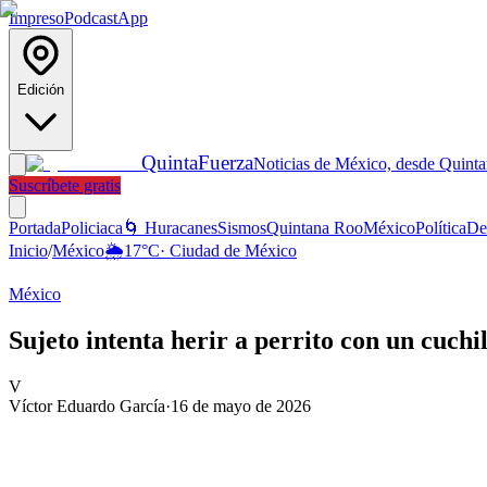
Impreso
Podcast
App
Edición
Quinta
Fuerza
Noticias de México, desde Quint
Suscríbete gratis
Portada
Policiaca
🌀 Huracanes
Sismos
Quintana Roo
México
Política
De
Inicio
/
México
🌦️
17
°C
·
Ciudad de México
México
Sujeto intenta herir a perrito con un cuch
V
Víctor Eduardo García
·
16 de mayo de 2026