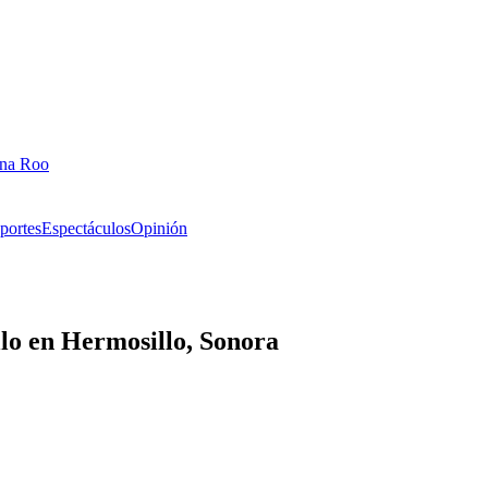
ana Roo
portes
Espectáculos
Opinión
illo en Hermosillo, Sonora