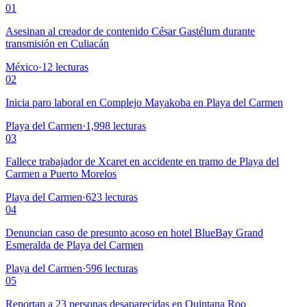
01
Asesinan al creador de contenido César Gastélum durante
transmisión en Culiacán
México
·
12
lecturas
02
Inicia paro laboral en Complejo Mayakoba en Playa del Carmen
Playa del Carmen
·
1,998
lecturas
03
Fallece trabajador de Xcaret en accidente en tramo de Playa del
Carmen a Puerto Morelos
Playa del Carmen
·
623
lecturas
04
Denuncian caso de presunto acoso en hotel BlueBay Grand
Esmeralda de Playa del Carmen
Playa del Carmen
·
596
lecturas
05
Reportan a 23 personas desaparecidas en Quintana Roo