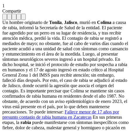
1
Compartir
Un hombre originario de
Tonila
,
Jalisco
, murió en
Colima
a causa
de rabia, informó la Secretaría de Salud de la entidad. El paciente
fue agredido por un perro en su lugar de residencia, y tras recibir
atención médica, perdió la vida. El contagio de rabia se registró a
mediados de mayo; no obstante, fue al cabo de varios días cuando el
paciente acudió a una unidad de salud con síntomas como cansancio
y entumecimiento en el área de la mordida. Luego, al presentar
síntomas neurológicos severos ingresó a un hospital privado. En
dicho hospital, se inició el protocolo de estudio por sospecha a rabia
en humanos y el 17 de agosto ingresó en estado crítico al Hospital
General Zona 1 del IMSS para recibir atención; sin embargo,
falleció días después. Por esto, el caso de rabia se adjudicó al estado
de Jalisco, donde ocurrió la agresión que asocia el origen del
contagio. Es importante precisar que Colima se mantiene sin casos
confirmados de rabia humana en residentes desde el año 1987. No
obstante, de acuerdo con un aviso epidemiológico de enero 2023, el
virus está presente en el país, por lo que deben mantenerse
precauciones. Te puede interesar:
Fallece menor de 17 años por
presunto contagio de rabia humana en Zacatecas
En sus primeras
etapas, la
rabia
puede manifestarse con síntomas inespecíficos como
fiebre, dolor de cabeza, malestar general y hormigueo o picazón en