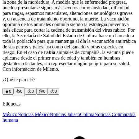
la zona de la mordedura. A medida que la enfermedad progresa,
pueden presentarse signos más severos como ansiedad, dificultad
para tragar, espasmos musculares, alteraciones neurológicas graves
y, en ausencia de tratamiento oportuno, la muerte. La vacunación
oportuna de los animales continúa siendo la estrategia preventiva
más eficaz para cortar la cadena de transmisión del virus rábico. Por
ello, la Secretaría de Salud del Estado de Colima hace un llamado a
toda la población para que mantenga al día la vacunación antirrábica
de sus perros y gatos, así como del ganado y otras especies en
riesgo. En el caso de
rabia
animales de compañía, la vacuna puede
aplicarse desde el primer mes de edad y también en hembras
gestantes o lactantes, sin representar ningún peligro para su salud.
Con información de Milenio.
¿Qué te pareció?
🔥
0
👍
0
😲
0
😢
0
😠
0
Etiquetas
México
Noticias México
Noticias Jalisco
Colima
Noticias Colima
rabía
humana