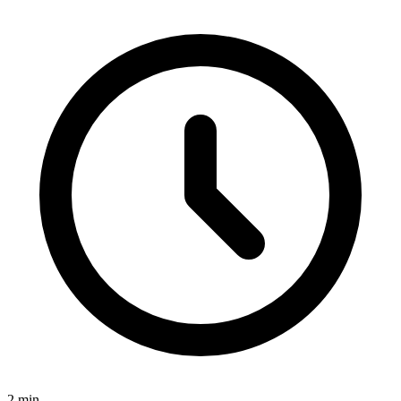
2
min