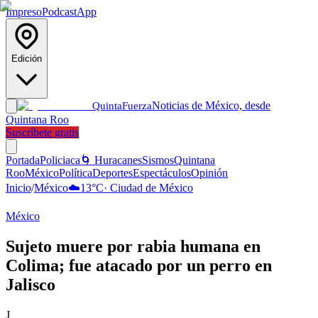
Impreso
Podcast
App
Edición
Noticias de México, desde
Quinta
Fuerza
Quintana Roo
Suscríbete gratis
Portada
Policiaca
🌀 Huracanes
Sismos
Quintana
Roo
México
Política
Deportes
Espectáculos
Opinión
Inicio
/
México
☁️
13
°C
·
Ciudad de México
México
Sujeto muere por rabia humana en
Colima; fue atacado por un perro en
Jalisco
J