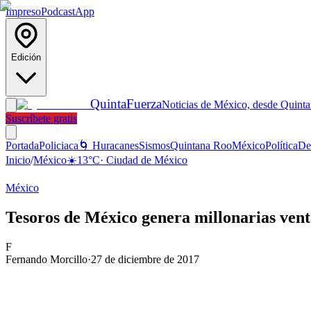
Impreso
Podcast
App
Edición
Quinta
Fuerza
Noticias de México, desde Quint
Suscríbete gratis
Portada
Policiaca
🌀 Huracanes
Sismos
Quintana Roo
México
Política
De
Inicio
/
México
☀️
13
°C
·
Ciudad de México
México
Tesoros de México genera millonarias venta
F
Fernando Morcillo
·
27 de diciembre de 2017