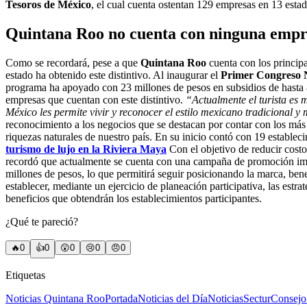
Tesoros de México
, el cual cuenta ostentan 129 empresas en 13 estad
Quintana Roo no cuenta con ninguna empres
Como se recordará, pese a que
Quintana Roo
cuenta con los principa
estado ha obtenido este distintivo. Al inaugurar el
Primer Congreso N
programa ha apoyado con 23 millones de pesos en subsidios de hasta 8
empresas que cuentan con este distintivo.
“Actualmente el turista es 
México les permite vivir y reconocer el estilo mexicano tradicional 
reconocimiento a los negocios que se destacan por contar con los más alt
riquezas naturales de nuestro país. En su inicio contó con 19 estable
turismo de lujo en la Riviera Maya
Con el objetivo de reducir costo
recordó que actualmente se cuenta con una campaña de promoción impu
millones de pesos, lo que permitirá seguir posicionando la marca, be
establecer, mediante un ejercicio de planeación participativa, las estra
beneficios que obtendrán los establecimientos participantes.
¿Qué te pareció?
🔥
0
👍
0
😲
0
😢
0
😠
0
Etiquetas
Noticias Quintana Roo
Portada
Noticias del Día
Noticias
Sectur
Consejo