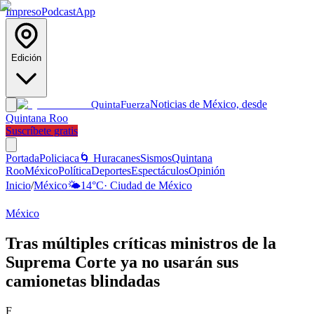
Impreso
Podcast
App
Edición
Noticias de México, desde
Quinta
Fuerza
Quintana Roo
Suscríbete gratis
Portada
Policiaca
🌀 Huracanes
Sismos
Quintana
Roo
México
Política
Deportes
Espectáculos
Opinión
Inicio
/
México
🌤️
14
°C
·
Ciudad de México
México
Tras múltiples críticas ministros de la
Suprema Corte ya no usarán sus
camionetas blindadas
F