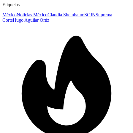
Etiquetas
México
Noticias México
Claudia Sheinbaum
SCJN
Suprema
Corte
Hugo Aguilar Ortiz