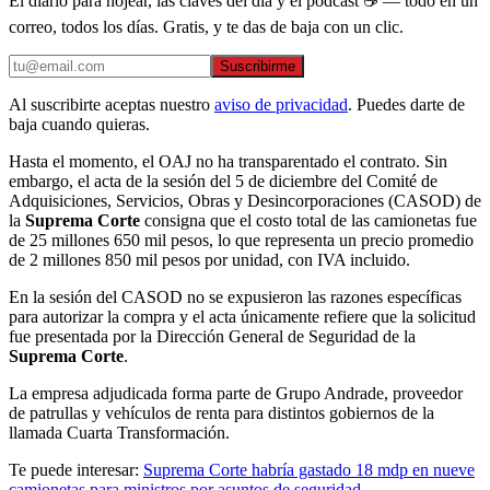
El diario para hojear, las claves del día y el podcast ☕ — todo en un
correo, todos los días. Gratis, y te das de baja con un clic.
Suscribirme
Al suscribirte aceptas nuestro
aviso de privacidad
. Puedes darte de
baja cuando quieras.
Hasta el momento, el OAJ no ha transparentado el contrato. Sin
embargo, el acta de la sesión del 5 de diciembre del Comité de
Adquisiciones, Servicios, Obras y Desincorporaciones (CASOD) de
la
Suprema Corte
consigna que el costo total de las camionetas fue
de 25 millones 650 mil pesos, lo que representa un precio promedio
de 2 millones 850 mil pesos por unidad, con IVA incluido.
En la sesión del CASOD no se expusieron las razones específicas
para autorizar la compra y el acta únicamente refiere que la solicitud
fue presentada por la Dirección General de Seguridad de la
Suprema Corte
.
La empresa adjudicada forma parte de Grupo Andrade, proveedor
de patrullas y vehículos de renta para distintos gobiernos de la
llamada Cuarta Transformación.
Te puede interesar:
Suprema Corte habría gastado 18 mdp en nueve
camionetas para ministros por asuntos de seguridad