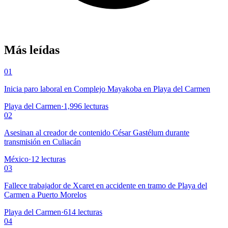
Más leídas
01
Inicia paro laboral en Complejo Mayakoba en Playa del Carmen
Playa del Carmen
·
1,996
lecturas
02
Asesinan al creador de contenido César Gastélum durante
transmisión en Culiacán
México
·
12
lecturas
03
Fallece trabajador de Xcaret en accidente en tramo de Playa del
Carmen a Puerto Morelos
Playa del Carmen
·
614
lecturas
04