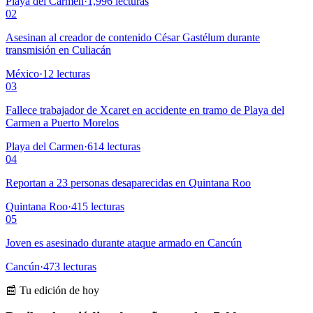
Playa del Carmen
·
1,996
lecturas
02
Asesinan al creador de contenido César Gastélum durante
transmisión en Culiacán
México
·
12
lecturas
03
Fallece trabajador de Xcaret en accidente en tramo de Playa del
Carmen a Puerto Morelos
Playa del Carmen
·
614
lecturas
04
Reportan a 23 personas desaparecidas en Quintana Roo
Quintana Roo
·
415
lecturas
05
Joven es asesinado durante ataque armado en Cancún
Cancún
·
473
lecturas
📰 Tu edición de hoy