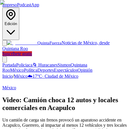
Impreso
Podcast
App
Edición
Noticias de México, desde
Quinta
Fuerza
Quintana Roo
Suscríbete gratis
Portada
Policiaca
🌀 Huracanes
Sismos
Quintana
Roo
México
Política
Deportes
Espectáculos
Opinión
Inicio
/
México
☁️
17
°C
·
Ciudad de México
México
Video: Camión choca 12 autos y locales
comerciales en Acapulco
Un camión de carga sin frenos provocó un aparatoso accidente en
Acapulco, Guerrero, al impactar al menos 12 vehículos y tres locales