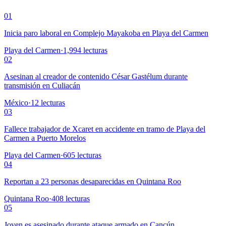
01
Inicia paro laboral en Complejo Mayakoba en Playa del Carmen
Playa del Carmen
·
1,994
lecturas
02
Asesinan al creador de contenido César Gastélum durante
transmisión en Culiacán
México
·
12
lecturas
03
Fallece trabajador de Xcaret en accidente en tramo de Playa del
Carmen a Puerto Morelos
Playa del Carmen
·
605
lecturas
04
Reportan a 23 personas desaparecidas en Quintana Roo
Quintana Roo
·
408
lecturas
05
Joven es asesinado durante ataque armado en Cancún