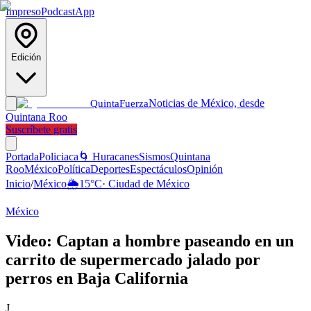
Impreso
Podcast
App
Edición
Noticias de México, desde
Quinta
Fuerza
Quintana Roo
Suscríbete gratis
Portada
Policiaca
🌀 Huracanes
Sismos
Quintana
Roo
México
Política
Deportes
Espectáculos
Opinión
Inicio
/
México
🌦️
15
°C
·
Ciudad de México
México
Video: Captan a hombre paseando en un
carrito de supermercado jalado por
perros en Baja California
J