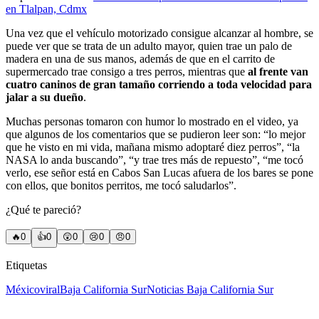
en Tlalpan, Cdmx
Una vez que el vehículo motorizado consigue alcanzar al hombre, se
puede ver que se trata de un adulto mayor, quien trae un palo de
madera en una de sus manos, además de que en el carrito de
supermercado trae consigo a tres perros, mientras que
al frente van
cuatro caninos de gran tamaño corriendo a toda velocidad para
jalar a su dueño
.
Muchas personas tomaron con humor lo mostrado en el video, ya
que algunos de los comentarios que se pudieron leer son: “lo mejor
que he visto en mi vida, mañana mismo adoptaré diez perros”, “la
NASA lo anda buscando”, “y trae tres más de repuesto”, “me tocó
verlo, ese señor está en Cabos San Lucas afuera de los bares se pone
con ellos, que bonitos perritos, me tocó saludarlos”.
¿Qué te pareció?
🔥
0
👍
0
😲
0
😢
0
😠
0
Etiquetas
México
viral
Baja California Sur
Noticias Baja California Sur