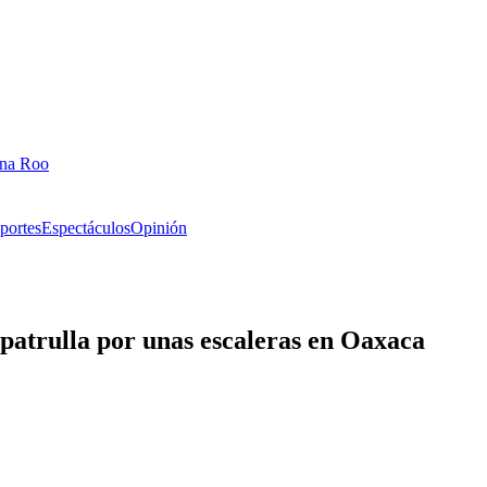
ana Roo
portes
Espectáculos
Opinión
patrulla por unas escaleras en Oaxaca