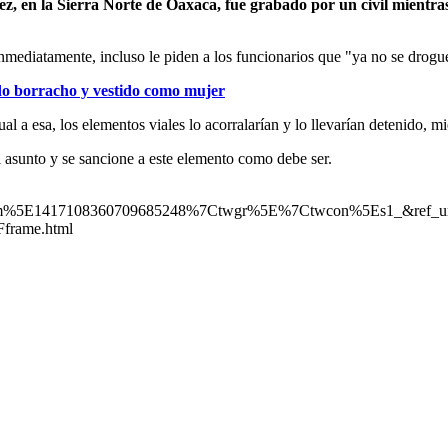
ez, en la Sierra Norte de Oaxaca, fue grabado por un civil mientra
 inmediatamente, incluso le piden a los funcionarios que "ya no se drogu
do borracho y vestido como mujer
 a esa, los elementos viales lo acorralarían y lo llevarían detenido, mie
l asunto y se sancione a este elemento como debe ser.
rm%5E1417108360709685248%7Ctwgr%5E%7Ctwcon%5Es1_&ref_u
frame.html