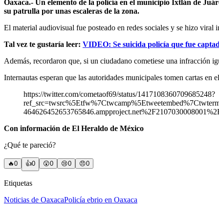
Oaxaca.- Un elemento de la policía en el municipio Ixtlán de Juár
su patrulla por unas escaleras de la zona.
El material audiovisual fue posteado en redes sociales y se hizo viral
Tal vez te gustaría leer:
VIDEO: Se suicida policía que fue capta
Además, recordaron que, si un ciudadano cometiese una infracción igual
Internautas esperan que las autoridades municipales tomen cartas en e
https://twitter.com/cometaof69/status/1417108360709685248?
ref_src=twsrc%5Etfw%7Ctwcamp%5Etweetembed%7Ctwte
464626452653765846.ampproject.net%2F2107030008001%2F
Con información de El Heraldo de México
¿Qué te pareció?
🔥
0
👍
0
😲
0
😢
0
😠
0
Etiquetas
Noticias de Oaxaca
Policía ebrio en Oaxaca