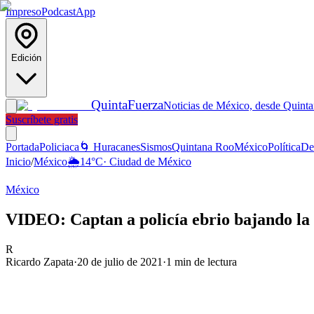
Impreso
Podcast
App
Edición
Quinta
Fuerza
Noticias de México, desde Quint
Suscríbete gratis
Portada
Policiaca
🌀 Huracanes
Sismos
Quintana Roo
México
Política
De
Inicio
/
México
🌦️
14
°C
·
Ciudad de México
México
VIDEO: Captan a policía ebrio bajando la 
R
Ricardo Zapata
·
20 de julio de 2021
·
1
min de lectura