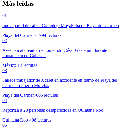
Más leídas
01
Inicia paro laboral en Complejo Mayakoba en Playa del Carmen
Playa del Carmen
·
1,994
lecturas
02
Asesinan al creador de contenido César Gastélum durante
transmisión en Culiacán
México
·
12
lecturas
03
Fallece trabajador de Xcaret en accidente en tramo de Playa del
Carmen a Puerto Morelos
Playa del Carmen
·
605
lecturas
04
Reportan a 23 personas desaparecidas en Quintana Roo
Quintana Roo
·
408
lecturas
05