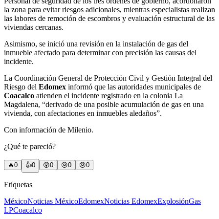
Personal de seguridad de los tres ordenes de gobierno, acordonaron
la zona para evitar riesgos adicionales, mientras especialistas realizan
las labores de remoción de escombros y evaluación estructural de las
viviendas cercanas.
Asimismo, se inició una revisión en la instalación de gas del
inmueble afectado para determinar con precisión las causas del
incidente.
La Coordinación General de Protección Civil y Gestión Integral del
Riesgo del
Edomex
informó que las autoridades municipales de
Coacalco
atienden el incidente registrado en la colonia La
Magdalena, “derivado de una posible acumulación de gas en una
vivienda, con afectaciones en inmuebles aledaños”.
Con información de Milenio.
¿Qué te pareció?
🔥
0
👍
0
😲
0
😢
0
😠
0
Etiquetas
México
Noticias México
Edomex
Noticias Edomex
Explosión
Gas
LP
Coacalco