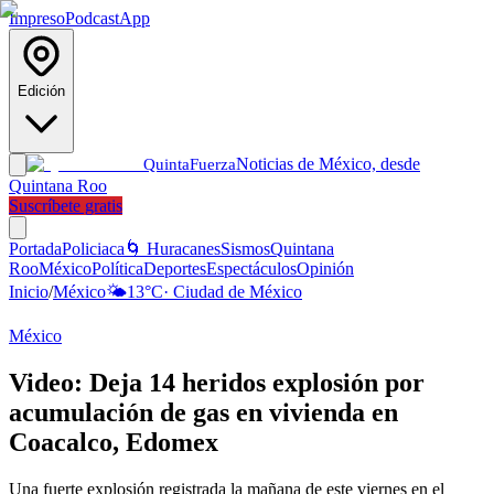
Impreso
Podcast
App
Edición
Noticias de México, desde
Quinta
Fuerza
Quintana Roo
Suscríbete gratis
Portada
Policiaca
🌀 Huracanes
Sismos
Quintana
Roo
México
Política
Deportes
Espectáculos
Opinión
Inicio
/
México
🌤️
13
°C
·
Ciudad de México
México
Video: Deja 14 heridos explosión por
acumulación de gas en vivienda en
Coacalco, Edomex
Una fuerte explosión registrada la mañana de este viernes en el