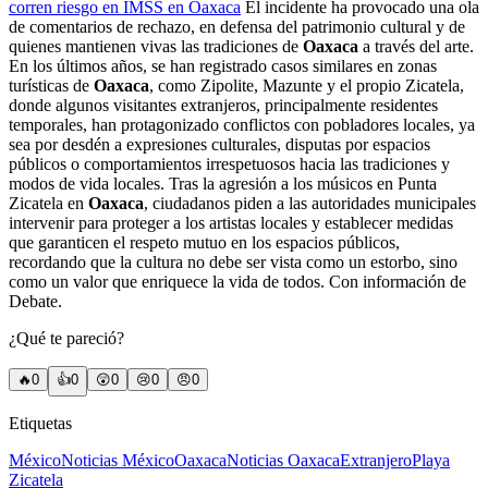
corren riesgo en IMSS en Oaxaca
El incidente ha provocado una ola
de comentarios de rechazo, en defensa del patrimonio cultural y de
quienes mantienen vivas las tradiciones de
Oaxaca
a través del arte.
En los últimos años, se han registrado casos similares en zonas
turísticas de
Oaxaca
, como Zipolite, Mazunte y el propio Zicatela,
donde algunos visitantes extranjeros, principalmente residentes
temporales, han protagonizado conflictos con pobladores locales, ya
sea por desdén a expresiones culturales, disputas por espacios
públicos o comportamientos irrespetuosos hacia las tradiciones y
modos de vida locales. Tras la agresión a los músicos en Punta
Zicatela en
Oaxaca
, ciudadanos piden a las autoridades municipales
intervenir para proteger a los artistas locales y establecer medidas
que garanticen el respeto mutuo en los espacios públicos,
recordando que la cultura no debe ser vista como un estorbo, sino
como un valor que enriquece la vida de todos. Con información de
Debate.
¿Qué te pareció?
🔥
0
👍
0
😲
0
😢
0
😠
0
Etiquetas
México
Noticias México
Oaxaca
Noticias Oaxaca
Extranjero
Playa
Zicatela