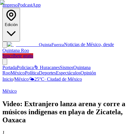
Impreso
Podcast
App
Edición
Noticias de México, desde
Quinta
Fuerza
Quintana Roo
Suscríbete gratis
Portada
Policiaca
🌀 Huracanes
Sismos
Quintana
Roo
México
Política
Deportes
Espectáculos
Opinión
Inicio
/
México
🌤️
25
°C
·
Ciudad de México
México
Video: Extranjero lanza arena y corre a
músicos indígenas en playa de Zicatela,
Oaxaca
J