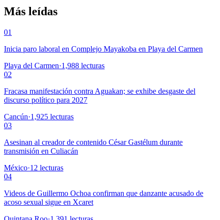
Más leídas
01
Inicia paro laboral en Complejo Mayakoba en Playa del Carmen
Playa del Carmen
·
1,988
lecturas
02
Fracasa manifestación contra Aguakan; se exhibe desgaste del
discurso político para 2027
Cancún
·
1,925
lecturas
03
Asesinan al creador de contenido César Gastélum durante
transmisión en Culiacán
México
·
12
lecturas
04
Videos de Guillermo Ochoa confirman que danzante acusado de
acoso sexual sigue en Xcaret
Quintana Roo
·
1,391
lecturas