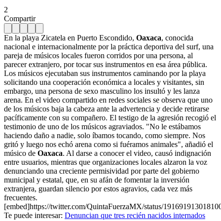
2
Compartir
En la playa Zicatela en Puerto Escondido,
Oaxaca
, conocida
nacional e internacionalmente por la práctica deportiva del surf, una
pareja de músicos locales fueron corridos por una persona, al
parecer extranjero, por tocar sus instrumentos en esa área pública.
Los músicos ejecutaban sus instrumentos caminando por la playa
solicitando una cooperación económica a locales y visitantes, sin
embargo, una persona de sexo masculino los insultó y les lanza
arena. En el video compartido en redes sociales se observa que uno
de los músicos baja la cabeza ante la advertencia y decide retirarse
pacíficamente con su compañero. El testigo de la agresión recogió el
testimonio de uno de los músicos agraviados. "No le estábamos
haciendo daño a nadie, solo íbamos tocando, como siempre. Nos
gritó y luego nos echó arena como si fuéramos animales", añadió el
músico de
Oaxaca
. Al darse a conocer el video, causó indignación
entre usuarios, mientras que organizaciones locales alzaron la voz
denunciando una creciente permisividad por parte del gobierno
municipal y estatal, que, en su afán de fomentar la inversión
extranjera, guardan silencio por estos agravios, cada vez más
frecuentes.
[embed]https://twitter.com/QuintaFuerzaMX/status/1916919130181
Te puede interesar:
Denuncian que tres recién nacidos internados