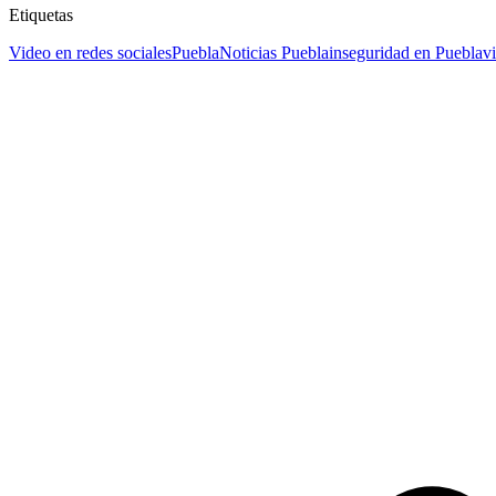
Etiquetas
Video en redes sociales
Puebla
Noticias Puebla
inseguridad en Puebla
v