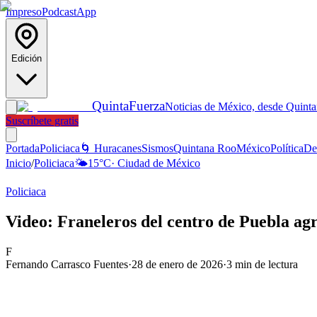
Impreso
Podcast
App
Edición
Quinta
Fuerza
Noticias de México, desde Quint
Suscríbete gratis
Portada
Policiaca
🌀 Huracanes
Sismos
Quintana Roo
México
Política
De
Inicio
/
Policiaca
🌤️
15
°C
·
Ciudad de México
Policiaca
Video: Franeleros del centro de Puebla ag
F
Fernando Carrasco Fuentes
·
28 de enero de 2026
·
3
min de lectura