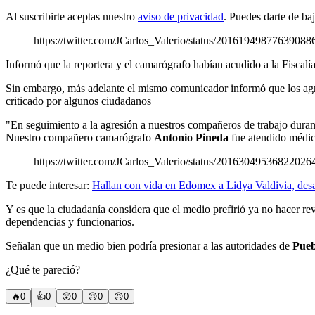
Al suscribirte aceptas nuestro
aviso de privacidad
. Puedes darte de ba
https://twitter.com/JCarlos_Valerio/status/20161949877639088
Informó que la reportera y el camarógrafo habían acudido a la Fiscal
Sin embargo, más adelante el mismo comunicador informó que los agr
criticado por algunos ciudadanos
"En seguimiento a la agresión a nuestros compañeros de trabajo durant
Nuestro compañero camarógrafo
Antonio Pineda
fue atendido médic
https://twitter.com/JCarlos_Valerio/status/20163049536822026
Te puede interesar:
Hallan con vida en Edomex a Lidya Valdivia, desa
Y es que la ciudadanía considera que el medio prefirió ya no hacer rev
dependencias y funcionarios.
Señalan que un medio bien podría presionar a las autoridades de
Pueb
¿Qué te pareció?
🔥
0
👍
0
😲
0
😢
0
😠
0