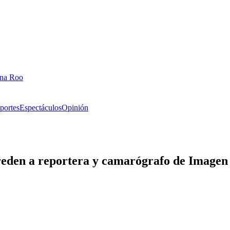
ana Roo
portes
Espectáculos
Opinión
reden a reportera y camarógrafo de Imagen 