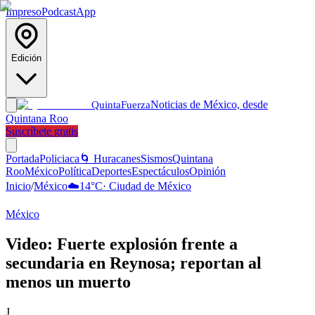
Impreso
Podcast
App
Edición
Noticias de México, desde
Quinta
Fuerza
Quintana Roo
Suscríbete gratis
Portada
Policiaca
🌀 Huracanes
Sismos
Quintana
Roo
México
Política
Deportes
Espectáculos
Opinión
Inicio
/
México
☁️
14
°C
·
Ciudad de México
México
Video: Fuerte explosión frente a
secundaria en Reynosa; reportan al
menos un muerto
J