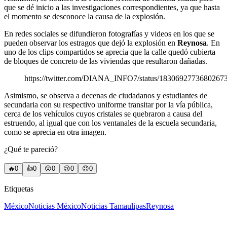
que se dé inicio a las investigaciones correspondientes, ya que hasta
el momento se desconoce la causa de la explosión.
En redes sociales se difundieron fotografías y videos en los que se
pueden observar los estragos que dejó la explosión en
Reynosa
. En
uno de los clips compartidos se aprecia que la calle quedó cubierta
de bloques de concreto de las viviendas que resultaron dañadas.
https://twitter.com/DIANA_INFO7/status/1830692773680267
Asimismo, se observa a decenas de ciudadanos y estudiantes de
secundaria con su respectivo uniforme transitar por la vía pública,
cerca de los vehículos cuyos cristales se quebraron a causa del
estruendo, al igual que con los ventanales de la escuela secundaria,
como se aprecia en otra imagen.
¿Qué te pareció?
🔥
0
👍
0
😲
0
😢
0
😠
0
Etiquetas
México
Noticias México
Noticias Tamaulipas
Reynosa