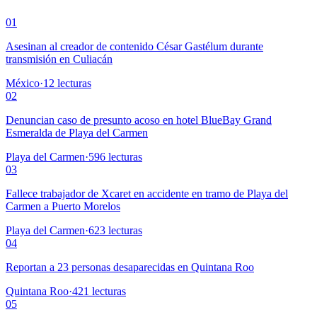
01
Asesinan al creador de contenido César Gastélum durante
transmisión en Culiacán
México
·
12
lecturas
02
Denuncian caso de presunto acoso en hotel BlueBay Grand
Esmeralda de Playa del Carmen
Playa del Carmen
·
596
lecturas
03
Fallece trabajador de Xcaret en accidente en tramo de Playa del
Carmen a Puerto Morelos
Playa del Carmen
·
623
lecturas
04
Reportan a 23 personas desaparecidas en Quintana Roo
Quintana Roo
·
421
lecturas
05