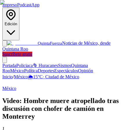
Impreso
Podcast
App
Edición
Noticias de México, desde
Quinta
Fuerza
Quintana Roo
Suscríbete gratis
Portada
Policiaca
🌀 Huracanes
Sismos
Quintana
Roo
México
Política
Deportes
Espectáculos
Opinión
Inicio
/
México
🌦️
15
°C
·
Ciudad de México
México
Video: Hombre muere atropellado tras
discusión con chofer de camión en
Monterrey
J