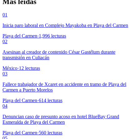
Más leídas
01
Inicia paro laboral en Complejo Mayakoba en Playa del Carmen
Playa del Carmen
·
1,996
lecturas
02
Asesinan al creador de contenido César Gastélum durante
transmisión en Culiacán
México
·
12
lecturas
03
Fallece trabajador de Xcaret en accidente en tramo de Playa del
Carmen a Puerto Morelos
Playa del Carmen
·
614
lecturas
04
Denuncian caso de presunto acoso en hotel BlueBay Grand
Esmeralda de Playa del Carmen
Playa del Carmen
·
560
lecturas
05