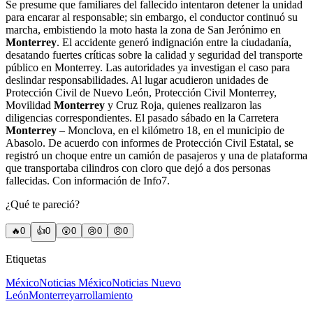
Se presume que familiares del fallecido intentaron detener la unidad
para encarar al responsable; sin embargo, el conductor continuó su
marcha, embistiendo la moto hasta la zona de San Jerónimo en
Monterrey
. El accidente generó indignación entre la ciudadanía,
desatando fuertes críticas sobre la calidad y seguridad del transporte
público en Monterrey. Las autoridades ya investigan el caso para
deslindar responsabilidades. Al lugar acudieron unidades de
Protección Civil de Nuevo León, Protección Civil Monterrey,
Movilidad
Monterrey
y Cruz Roja, quienes realizaron las
diligencias correspondientes. El pasado sábado en la Carretera
Monterrey
– Monclova, en el kilómetro 18, en el municipio de
Abasolo. De acuerdo con informes de Protección Civil Estatal, se
registró un choque entre un camión de pasajeros y una de plataforma
que transportaba cilindros con cloro que dejó a dos personas
fallecidas. Con información de Info7.
¿Qué te pareció?
🔥
0
👍
0
😲
0
😢
0
😠
0
Etiquetas
México
Noticias México
Noticias Nuevo
León
Monterrey
arrollamiento