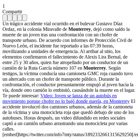
1
Compartir
Un trágico accidente vial ocurrido en el bulevar Gustavo Díaz
Ordaz, en la colonia Miravalle de
Monterrey
, dejó como saldo la
muerte de un joven tras una confrontación con un chofer de
transporte urbano. De acuerdo con informes de Protección Civil de
Nuevo León, el incidente fue reportado a las 07:39 horas,
movilizando a unidades de emergencia. Al arribar al sitio, los
elementos confirmaron el fallecimiento de Alexis Lira Bernal, de
entre 25 y 30 años, quien fue atropellado por un conductor de un
camión de la Ruta García número 107 en
Monterrey
. Según
testigos, la víctima conducía una camioneta GMC roja cuando tuvo
un altercado con un chofer de transporte público. Durante la
confrontación, el conductor presuntamente empujó al joven hacia la
vía, donde otro camión lo embistió, causándole la muerte en el lugar.
Te puede interesar:
Video: Joven se lanza de un autobús en
movimiento porque chofer no lo bajó donde quería, en Monterrey
El
accidente involucró dos camiones urbanos, además de la camioneta
de la víctima y una motocicleta roja que quedó debajo de uno de los
autobuses. Horas después, un video difundido en redes sociales
captó a un camión urbano arrastrando una motocicleta por varias
calles.
[embed]https://twitter.com/info7mty/status/1892332661315629250[/