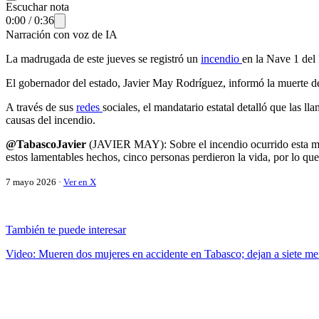
Escuchar nota
0:00
/
0:36
Narración con voz de IA
La madrugada de este jueves se registró un
incendio
en la Nave 1 del
El gobernador del estado, Javier May Rodríguez, informó la muerte de l
A través de sus
redes
sociales, el mandatario estatal detalló que las l
causas del incendio.
@TabascoJavier
(JAVIER MAY): Sobre el incendio ocurrido esta mad
estos lamentables hechos, cinco personas perdieron la vida, por lo qu
7 mayo 2026 ·
Ver en X
También te puede interesar
Video: Mueren dos mujeres en accidente en Tabasco; dejan a siete m