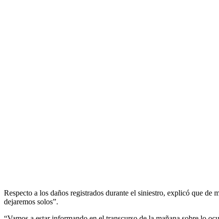
Respecto a los daños registrados durante el siniestro, explicó que de
dejaremos solos”.
“Vamos a estar informando en el transcurso de la mañana sobre lo ocurr