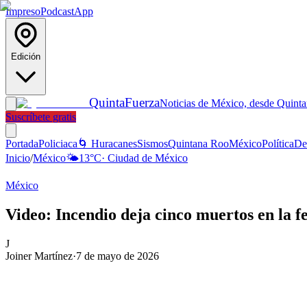
Impreso
Podcast
App
Edición
Quinta
Fuerza
Noticias de México, desde Quint
Suscríbete gratis
Portada
Policiaca
🌀 Huracanes
Sismos
Quintana Roo
México
Política
De
Inicio
/
México
🌤️
13
°C
·
Ciudad de México
México
Video: Incendio deja cinco muertos en la f
J
Joiner Martínez
·
7 de mayo de 2026