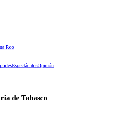
ana Roo
portes
Espectáculos
Opinión
eria de Tabasco