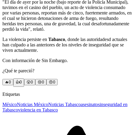
"El día de ayer por la noche (bajo reporte de la Policía Municipal),
tuvimos en el casino del pueblo, un acto de violencia consumado
por varias personas, reportan más de cinco, fuertemente armados, en
el cual se hicieron detonaciones de arma de fuego, resultando
heridas tres personas, una de gravedad, la cual desafortunadamente
perdió la vida", relató.
La violencia persiste en
Tabasco
, donde las autoridadesd actuales
han culpado a las anteriores de los niveles de inseguridad que se
viven actualmente.
Con información de Sin Embargo.
¿Qué te pareció?
🔥
0
👍
0
😲
0
😢
0
😠
0
Etiquetas
México
Noticias México
Noticias Tabasco
asesinatos
inseguridad en
Tabasco
violencia en Tabasco