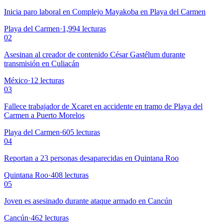
Inicia paro laboral en Complejo Mayakoba en Playa del Carmen
Playa del Carmen
·
1,994
lecturas
02
Asesinan al creador de contenido César Gastélum durante
transmisión en Culiacán
México
·
12
lecturas
03
Fallece trabajador de Xcaret en accidente en tramo de Playa del
Carmen a Puerto Morelos
Playa del Carmen
·
605
lecturas
04
Reportan a 23 personas desaparecidas en Quintana Roo
Quintana Roo
·
408
lecturas
05
Joven es asesinado durante ataque armado en Cancún
Cancún
·
462
lecturas