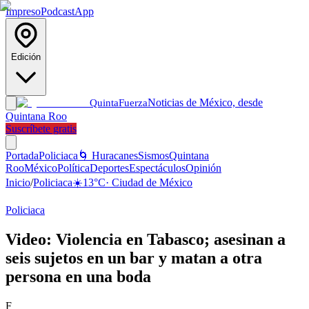
Impreso
Podcast
App
Edición
Noticias de México, desde
Quinta
Fuerza
Quintana Roo
Suscríbete gratis
Portada
Policiaca
🌀 Huracanes
Sismos
Quintana
Roo
México
Política
Deportes
Espectáculos
Opinión
Inicio
/
Policiaca
☀️
13
°C
·
Ciudad de México
Policiaca
Video: Violencia en Tabasco; asesinan a
seis sujetos en un bar y matan a otra
persona en una boda
F