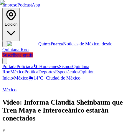
Impreso
Podcast
App
Edición
Noticias de México, desde
Quinta
Fuerza
Quintana Roo
Suscríbete gratis
Portada
Policiaca
🌀 Huracanes
Sismos
Quintana
Roo
México
Política
Deportes
Espectáculos
Opinión
Inicio
/
México
🌦️
14
°C
·
Ciudad de México
México
Video: Informa Claudia Sheinbaum que
Tren Maya e Interoceánico estarán
conectados
F