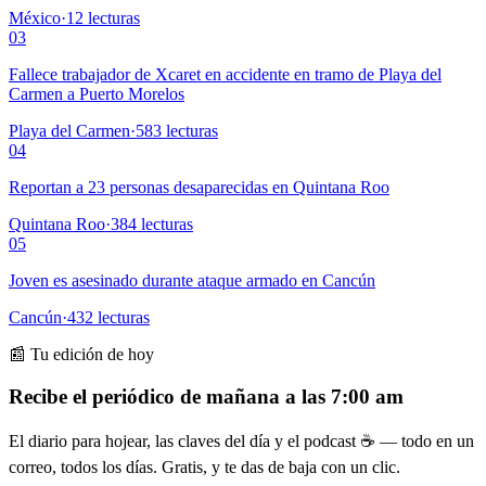
México
·
12
lecturas
03
Fallece trabajador de Xcaret en accidente en tramo de Playa del
Carmen a Puerto Morelos
Playa del Carmen
·
583
lecturas
04
Reportan a 23 personas desaparecidas en Quintana Roo
Quintana Roo
·
384
lecturas
05
Joven es asesinado durante ataque armado en Cancún
Cancún
·
432
lecturas
📰 Tu edición de hoy
Recibe el periódico de mañana a las 7:00 am
El diario para hojear, las claves del día y el podcast ☕ — todo en un
correo, todos los días. Gratis, y te das de baja con un clic.