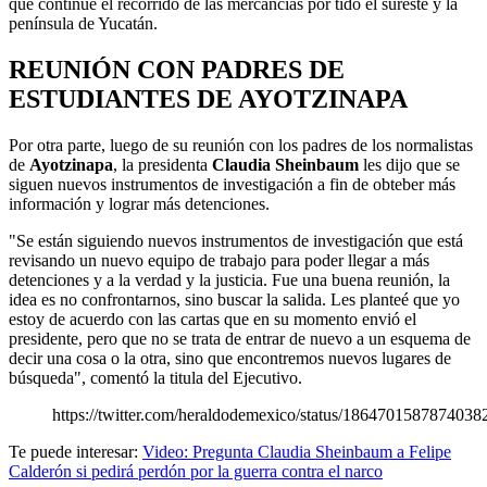
que continúe el recorrido de las mercancías por tido el sureste y la
península de Yucatán.
REUNIÓN CON PADRES DE
ESTUDIANTES DE AYOTZINAPA
Por otra parte, luego de su reunión con los padres de los normalistas
de
Ayotzinapa
, la presidenta
Claudia Sheinbaum
les dijo que se
siguen nuevos instrumentos de investigación a fin de obteber más
información y lograr más detenciones.
"Se están siguiendo nuevos instrumentos de investigación que está
revisando un nuevo equipo de trabajo para poder llegar a más
detenciones y a la verdad y la justicia. Fue una buena reunión, la
idea es no confrontarnos, sino buscar la salida. Les planteé que yo
estoy de acuerdo con las cartas que en su momento envió el
presidente, pero que no se trata de entrar de nuevo a un esquema de
decir una cosa o la otra, sino que encontremos nuevos lugares de
búsqueda", comentó la titula del Ejecutivo.
https://twitter.com/heraldodemexico/status/1864701587874038
Te puede interesar:
Video: Pregunta Claudia Sheinbaum a Felipe
Calderón si pedirá perdón por la guerra contra el narco