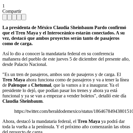
1
Compartir
La presidenta de México Claudia Sheinbaum Pardo confirmó
que el Tren Maya y el Interoceánico estarán conectados. A su
vez, destacó que ambos proyectos serán tanto de pasajeros
como de carga.
Así lo dio a conocer la mandataria federal en su conferencia
mañanera del pueblo de este jueves 5 de diciembre del presente año,
desde Palacio Nacional.
"Es un tren de pasajeros, ambos son de pasajeros y de carga. El
Tren Maya
ahora funciona como de passajeros y va a tener la línea
de
Palenque
a
Chetumal
, que la vamos a ir a inaugurar. Ya el
presidente lo dejó, que podían pasar los trenes y ahora ya está
funcional y ya se van a empezar a vender boletos", detalló este día
Claudia Sheinbaum
.
https://twitter.com/heraldodemexico/status/1864678494380151
Ahora, destacó la mandataria federal, el
Tren Maya
ya podrá dar
toda la vuelta a la península. Y el próximo año comenzarán las obras
del proyecto de carga.