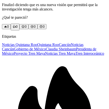
Finalizó diciendo que es una nueva visión que permitirá que la
investigación tenga más alcances.
¿Qué te pareció?
🔥
0
👍
0
😲
0
😢
0
😠
0
Etiquetas
Noticias Quintana Roo
Quintana Roo
Cancún
Noticias
Cancún
Gobierno de México
Claudia Sheinbaum
Presidenta de
México
Proyecto Tren Maya
Noticias Tren Maya
Tren Interoceánico