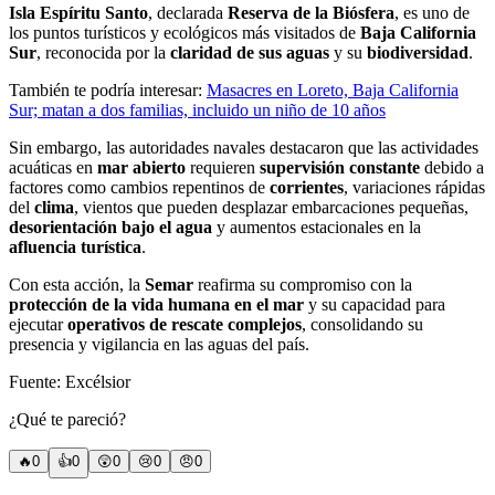
Isla Espíritu Santo
, declarada
Reserva de la Biósfera
, es uno de
los puntos turísticos y ecológicos más visitados de
Baja California
Sur
, reconocida por la
claridad de sus aguas
y su
biodiversidad
.
También te podría interesar:
Masacres en Loreto, Baja California
Sur; matan a dos familias, incluido un niño de 10 años
Sin embargo, las autoridades navales destacaron que las actividades
acuáticas en
mar abierto
requieren
supervisión constante
debido a
factores como cambios repentinos de
corrientes
, variaciones rápidas
del
clima
, vientos que pueden desplazar embarcaciones pequeñas,
desorientación bajo el agua
y aumentos estacionales en la
afluencia turística
.
Con esta acción, la
Semar
reafirma su compromiso con la
protección de la vida humana en el mar
y su capacidad para
ejecutar
operativos de rescate complejos
, consolidando su
presencia y vigilancia en las aguas del país.
Fuente: Excélsior
¿Qué te pareció?
🔥
0
👍
0
😲
0
😢
0
😠
0