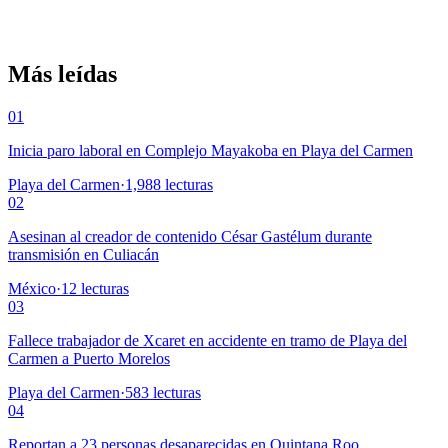
Más leídas
01
Inicia paro laboral en Complejo Mayakoba en Playa del Carmen
Playa del Carmen
·
1,988
lecturas
02
Asesinan al creador de contenido César Gastélum durante
transmisión en Culiacán
México
·
12
lecturas
03
Fallece trabajador de Xcaret en accidente en tramo de Playa del
Carmen a Puerto Morelos
Playa del Carmen
·
583
lecturas
04
Reportan a 23 personas desaparecidas en Quintana Roo