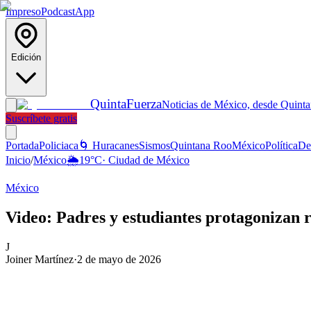
Impreso
Podcast
App
Edición
Quinta
Fuerza
Noticias de México, desde Quint
Suscríbete gratis
Portada
Policiaca
🌀 Huracanes
Sismos
Quintana Roo
México
Política
De
Inicio
/
México
🌦️
19
°C
·
Ciudad de México
México
Video: Padres y estudiantes protagonizan 
J
Joiner Martínez
·
2 de mayo de 2026