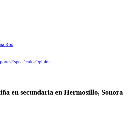
ana Roo
portes
Espectáculos
Opinión
riña en secundaria en Hermosillo, Sonora