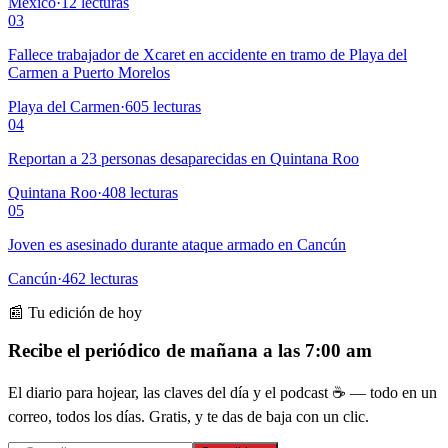
México
·
12
lecturas
03
Fallece trabajador de Xcaret en accidente en tramo de Playa del
Carmen a Puerto Morelos
Playa del Carmen
·
605
lecturas
04
Reportan a 23 personas desaparecidas en Quintana Roo
Quintana Roo
·
408
lecturas
05
Joven es asesinado durante ataque armado en Cancún
Cancún
·
462
lecturas
📰 Tu edición de hoy
Recibe el periódico de mañana a las 7:00 am
El diario para hojear, las claves del día y el podcast ☕ — todo en un
correo, todos los días. Gratis, y te das de baja con un clic.