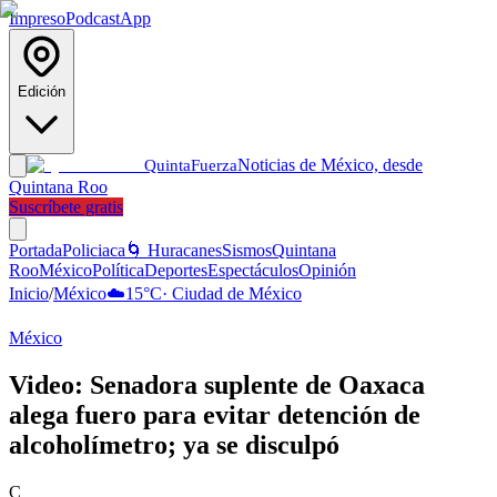
Impreso
Podcast
App
Edición
Noticias de México, desde
Quinta
Fuerza
Quintana Roo
Suscríbete gratis
Portada
Policiaca
🌀 Huracanes
Sismos
Quintana
Roo
México
Política
Deportes
Espectáculos
Opinión
Inicio
/
México
☁️
15
°C
·
Ciudad de México
México
Video: Senadora suplente de Oaxaca
alega fuero para evitar detención de
alcoholímetro; ya se disculpó
C