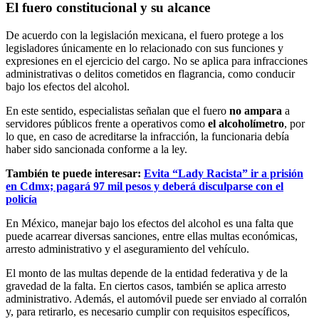
El fuero constitucional y su alcance
De acuerdo con la legislación mexicana, el fuero protege a los
legisladores únicamente en lo relacionado con sus funciones y
expresiones en el ejercicio del cargo. No se aplica para infracciones
administrativas o delitos cometidos en flagrancia, como conducir
bajo los efectos del alcohol.
En este sentido, especialistas señalan que el fuero
no ampara
a
servidores públicos frente a operativos como
el alcoholímetro
, por
lo que, en caso de acreditarse la infracción, la funcionaria debía
haber sido sancionada conforme a la ley.
También te puede interesar:
Evita “Lady Racista” ir a prisión
en Cdmx; pagará 97 mil pesos y deberá disculparse con el
policía
En México, manejar bajo los efectos del alcohol es una falta que
puede acarrear diversas sanciones, entre ellas multas económicas,
arresto administrativo y el aseguramiento del vehículo.
El monto de las multas depende de la entidad federativa y de la
gravedad de la falta. En ciertos casos, también se aplica arresto
administrativo. Además, el automóvil puede ser enviado al corralón
y, para retirarlo, es necesario cumplir con requisitos específicos,