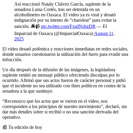
Así reaccionó Nataly Chávez García, suplente de la
senadora Luisa Cortés, tras ser detenida en un
alcoholímetro en Oaxaca. El video ya es viral y desató
indignación por su intento de “charolear” para evitar la
sanción. 🚔📹
pic.twitter.com/FxqINzhzDR
— El
Imparcial de Oaxaca (@ImparcialOaxaca)
August 11,
2025
El video desató polémica y reacciones inmediatas en redes sociales,
donde usuarios cuestionaron la utilización del fuero para evadir una
infracción.
Un día después de la difusión de las imágenes, la legisladora
suplente emitió un mensaje público ofreciendo disculpas por lo
ocurrido. Afirmó que sus actos fueron de carácter personal y pidió
que el incidente no sea utilizado con fines políticos en contra de la
senadora a la que sustituye.
“Reconozco que los actos que se vieron en el video, nos
corresponden a los principios de nuestro movimiento”, declaró, sin
dar más detalles sobre si recibió o no una sanción derivada del
operativo.
📰 Tu edición de hoy