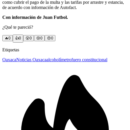
como cubrir el pago de la multa y las tarifas por arrastre y estancia,
de acuerdo con información de Autofact.
Con información de Juan Futbol.
¿Qué te pareció?
🔥
0
👍
0
😲
0
😢
0
😠
0
Etiquetas
Oaxaca
Noticias Oaxaca
alcoholímetro
fuero constitucional