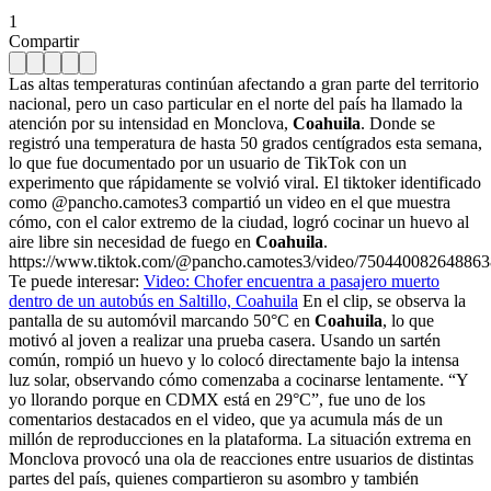
1
Compartir
Las altas temperaturas continúan afectando a gran parte del territorio
nacional, pero un caso particular en el norte del país ha llamado la
atención por su intensidad en Monclova,
Coahuila
. Donde se
registró una temperatura de hasta 50 grados centígrados esta semana,
lo que fue documentado por un usuario de TikTok con un
experimento que rápidamente se volvió viral. El tiktoker identificado
como @pancho.camotes3 compartió un video en el que muestra
cómo, con el calor extremo de la ciudad, logró cocinar un huevo al
aire libre sin necesidad de fuego en
Coahuila
.
https://www.tiktok.com/@pancho.camotes3/video/75044008264886
Te puede interesar:
Video: Chofer encuentra a pasajero muerto
dentro de un autobús en Saltillo, Coahuila
En el clip, se observa la
pantalla de su automóvil marcando 50°C en
Coahuila
, lo que
motivó al joven a realizar una prueba casera. Usando un sartén
común, rompió un huevo y lo colocó directamente bajo la intensa
luz solar, observando cómo comenzaba a cocinarse lentamente. “Y
yo llorando porque en CDMX está en 29°C”, fue uno de los
comentarios destacados en el video, que ya acumula más de un
millón de reproducciones en la plataforma. La situación extrema en
Monclova provocó una ola de reacciones entre usuarios de distintas
partes del país, quienes compartieron su asombro y también