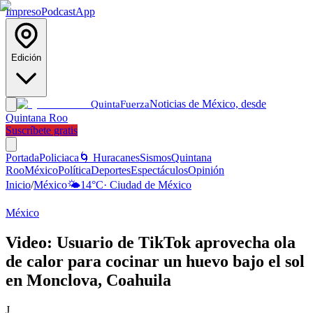
Impreso
Podcast
App
Edición
Noticias de México, desde
Quinta
Fuerza
Quintana Roo
Suscríbete gratis
Portada
Policiaca
🌀 Huracanes
Sismos
Quintana
Roo
México
Política
Deportes
Espectáculos
Opinión
Inicio
/
México
🌤️
14
°C
·
Ciudad de México
México
Video: Usuario de TikTok aprovecha ola
de calor para cocinar un huevo bajo el sol
en Monclova, Coahuila
J