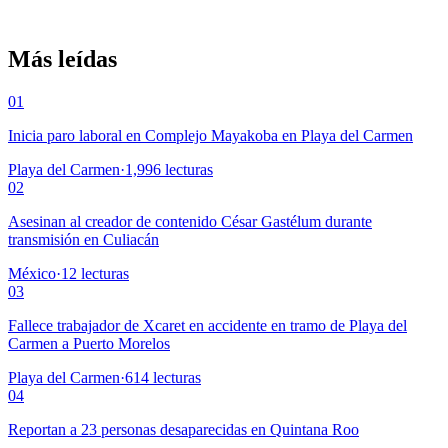
Más leídas
01
Inicia paro laboral en Complejo Mayakoba en Playa del Carmen
Playa del Carmen
·
1,996
lecturas
02
Asesinan al creador de contenido César Gastélum durante
transmisión en Culiacán
México
·
12
lecturas
03
Fallece trabajador de Xcaret en accidente en tramo de Playa del
Carmen a Puerto Morelos
Playa del Carmen
·
614
lecturas
04
Reportan a 23 personas desaparecidas en Quintana Roo