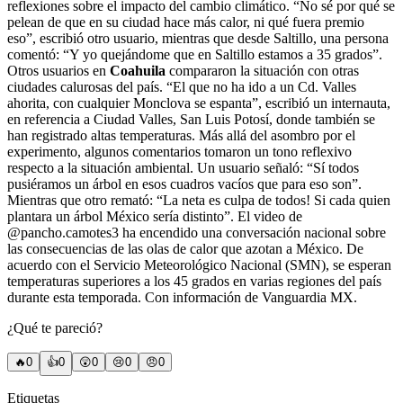
reflexiones sobre el impacto del cambio climático. “No sé por qué se
pelean de que en su ciudad hace más calor, ni qué fuera premio
eso”, escribió otro usuario, mientras que desde Saltillo, una persona
comentó: “Y yo quejándome que en Saltillo estamos a 35 grados”.
Otros usuarios en
Coahuila
compararon la situación con otras
ciudades calurosas del país. “El que no ha ido a un Cd. Valles
ahorita, con cualquier Monclova se espanta”, escribió un internauta,
en referencia a Ciudad Valles, San Luis Potosí, donde también se
han registrado altas temperaturas. Más allá del asombro por el
experimento, algunos comentarios tomaron un tono reflexivo
respecto a la situación ambiental. Un usuario señaló: “Sí todos
pusiéramos un árbol en esos cuadros vacíos que para eso son”.
Mientras que otro remató: “La neta es culpa de todos! Si cada quien
plantara un árbol México sería distinto”. El video de
@pancho.camotes3 ha encendido una conversación nacional sobre
las consecuencias de las olas de calor que azotan a México. De
acuerdo con el Servicio Meteorológico Nacional (SMN), se esperan
temperaturas superiores a los 45 grados en varias regiones del país
durante esta temporada. Con información de Vanguardia MX.
¿Qué te pareció?
🔥
0
👍
0
😲
0
😢
0
😠
0
Etiquetas