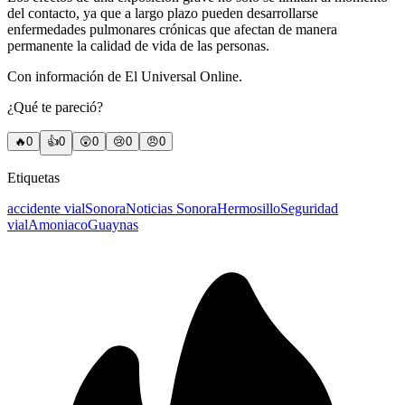
del contacto, ya que a largo plazo pueden desarrollarse
enfermedades pulmonares crónicas que afectan de manera
permanente la calidad de vida de las personas.
Con información de El Universal Online.
¿Qué te pareció?
🔥
0
👍
0
😲
0
😢
0
😠
0
Etiquetas
accidente vial
Sonora
Noticias Sonora
Hermosillo
Seguridad
vial
Amoniaco
Guaynas