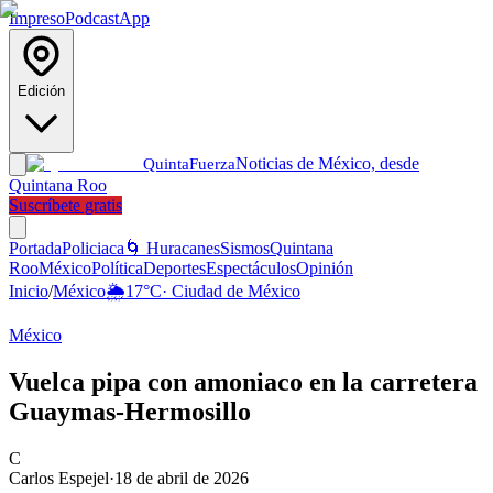
Impreso
Podcast
App
Edición
Noticias de México, desde
Quinta
Fuerza
Quintana Roo
Suscríbete gratis
Portada
Policiaca
🌀 Huracanes
Sismos
Quintana
Roo
México
Política
Deportes
Espectáculos
Opinión
Inicio
/
México
🌦️
17
°C
·
Ciudad de México
México
Vuelca pipa con amoniaco en la carretera
Guaymas-Hermosillo
C
Carlos Espejel
·
18 de abril de 2026