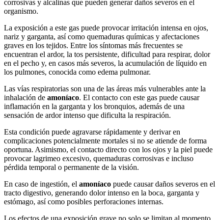
corrosivas y alcalinas que pueden generar daños severos en el
organismo.
La exposición a este gas puede provocar irritación intensa en ojos,
nariz y garganta, así como quemaduras químicas y afectaciones
graves en los tejidos. Entre los síntomas más frecuentes se
encuentran el ardor, la tos persistente, dificultad para respirar, dolor
en el pecho y, en casos más severos, la acumulación de líquido en
los pulmones, conocida como edema pulmonar.
Las vías respiratorias son una de las áreas más vulnerables ante la
inhalación de
amoníaco
. El contacto con este gas puede causar
inflamación en la garganta y los bronquios, además de una
sensación de ardor intenso que dificulta la respiración.
Esta condición puede agravarse rápidamente y derivar en
complicaciones potencialmente mortales si no se atiende de forma
oportuna. Asimismo, el contacto directo con los ojos y la piel puede
provocar lagrimeo excesivo, quemaduras corrosivas e incluso
pérdida temporal o permanente de la visión.
En caso de ingestión, el
amoníaco
puede causar daños severos en el
tracto digestivo, generando dolor intenso en la boca, garganta y
estómago, así como posibles perforaciones internas.
Los efectos de una exposición grave no solo se limitan al momento