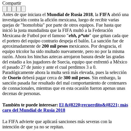
Compartir
Antes de que iniciara el
Mundial de Rusia 2018
, la
FIFA
abrió una
investigación contra la afición mexicana, luego de recibir varias
quejas de "homofobia" por parte de otros equipos. Fue hasta que
inició la justa mundialista que la FIFA multó a la Federación
Mexicana de Futbol por el famoso "
ehh, p*uto
" que gritan cada que
el portero del equipo contrario despeja el balón. La sanción fue de
aproximadamente de
200 mil pesos
mexicanos. Por desgracia, el
equipo tricolor ha sido multado nuevamente, pero no por la misma
razón. Ahora los hinchas aztecas arrojaron basura desde las gradas
del estadio a los jugadores de Suecia, equipo que enfrentó a México
el pasado 27 de junio y ante el cual perdimos 3 a 0.
Paradógicamente ahora la multa será más elevada, pues la selección
de
Osorio
deberá pagar cerca de
300 mil pesos
. Sin embargo, la
sanción pasada fue resultado del mal comportamiento de centenares
de connacionales, mientras que en esta ocasión fueron apenas unas
decenas de personas.
También te puede interesar:
El &#8220;recuerdito&#8221; más
caro del Mundial de Rusia 2018
La FIFA advierte que aplicará sanciones más severas con la
intención de que ya no se repitan.