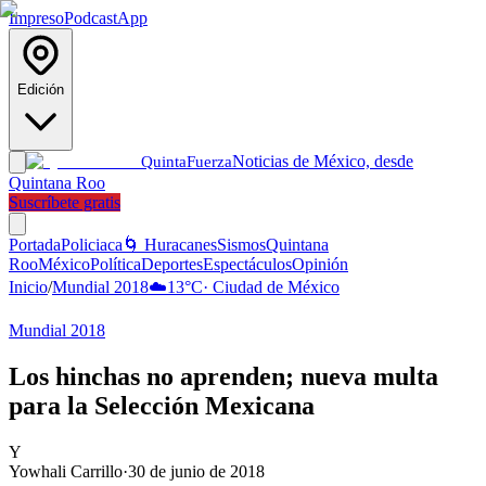
Impreso
Podcast
App
Edición
Noticias de México, desde
Quinta
Fuerza
Quintana Roo
Suscríbete gratis
Portada
Policiaca
🌀 Huracanes
Sismos
Quintana
Roo
México
Política
Deportes
Espectáculos
Opinión
Inicio
/
Mundial 2018
☁️
13
°C
·
Ciudad de México
Mundial 2018
Los hinchas no aprenden; nueva multa
para la Selección Mexicana
Y
Yowhali Carrillo
·
30 de junio de 2018