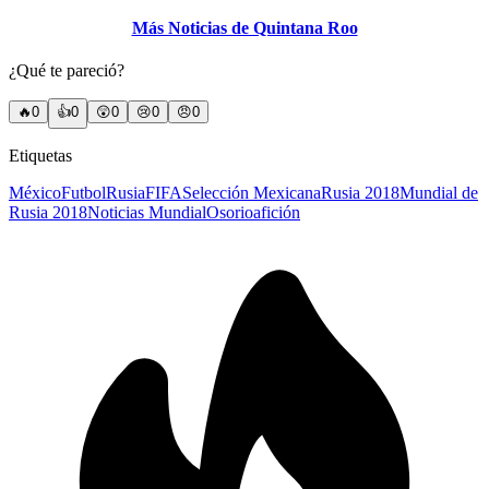
Más Noticias de Quintana Roo
¿Qué te pareció?
🔥
0
👍
0
😲
0
😢
0
😠
0
Etiquetas
México
Futbol
Rusia
FIFA
Selección Mexicana
Rusia 2018
Mundial de
Rusia 2018
Noticias Mundial
Osorio
afición