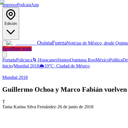
Impreso
Podcast
App
Edición
Quinta
Fuerza
Noticias de México, desde Quint
Suscríbete gratis
Portada
Policiaca
🌀 Huracanes
Sismos
Quintana Roo
México
Política
De
Inicio
/
Mundial 2018
🌦️
19
°C
·
Ciudad de México
Mundial 2018
Guillermo Ochoa y Marco Fabián vuelven a
T
Tania Karina Silva Fernández
·
26 de junio de 2018