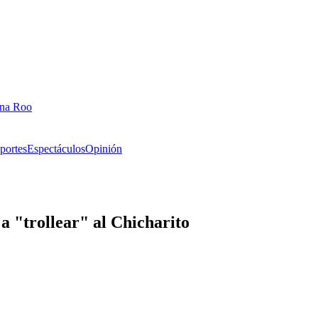
ana Roo
portes
Espectáculos
Opinión
 "trollear" al Chicharito