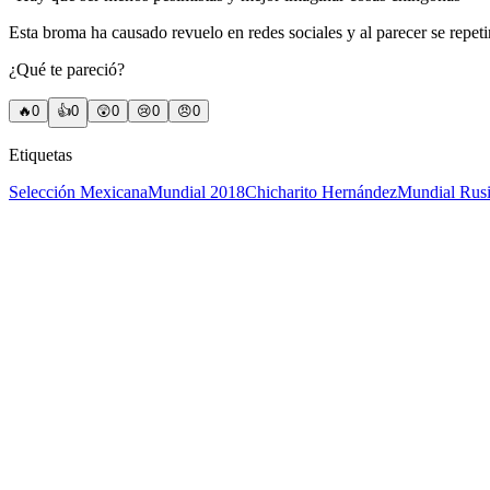
Esta broma ha causado revuelo en redes sociales y al parecer se repetir
¿Qué te pareció?
🔥
0
👍
0
😲
0
😢
0
😠
0
Etiquetas
Selección Mexicana
Mundial 2018
Chicharito Hernández
Mundial Rus