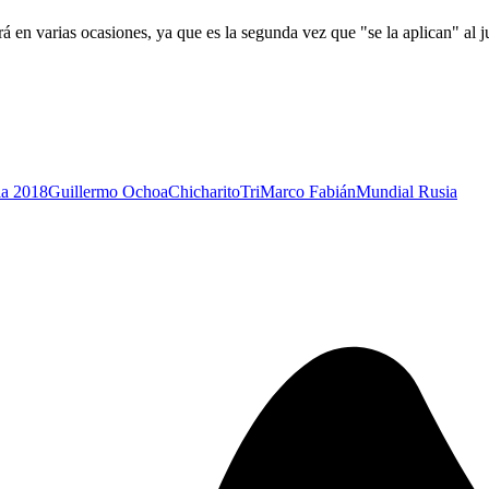
á en varias ocasiones, ya que es la segunda vez que "se la aplican" al j
ia 2018
Guillermo Ochoa
Chicharito
Tri
Marco Fabián
Mundial Rusia