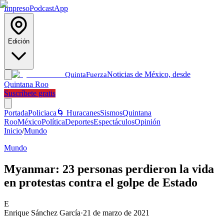
Impreso
Podcast
App
Edición
Noticias de México, desde
Quinta
Fuerza
Quintana Roo
Suscríbete gratis
Portada
Policiaca
🌀 Huracanes
Sismos
Quintana
Roo
México
Política
Deportes
Espectáculos
Opinión
Inicio
/
Mundo
Mundo
Myanmar: 23 personas perdieron la vida
en protestas contra el golpe de Estado
E
Enrique Sánchez García
·
21 de marzo de 2021