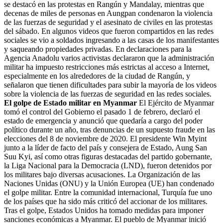
se destacó en las protestas en Rangún y Mandalay, mientras que
decenas de miles de personas en Aungpan condenaron la violencia
de las fuerzas de seguridad y el asesinato de civiles en las protestas
del sábado. En algunos videos que fueron compartidos en las redes
sociales se vio a soldados ingresando a las casas de los manifestantes
y saqueando propiedades privadas. En declaraciones para la
Agencia Anadolu varios activistas declararon que la administración
militar ha impuesto restricciones más estrictas al acceso a Internet,
especialmente en los alrededores de la ciudad de Rangún, y
señalaron que tienen dificultades para subir la mayoría de los videos
sobre la violencia de las fuerzas de seguridad en las redes sociales.
El golpe de Estado militar en Myanmar
El Ejército de Myanmar
tomó el control del Gobierno el pasado 1 de febrero, declaró el
estado de emergencia y anunció que quedaría a cargo del poder
político durante un año, tras denuncias de un supuesto fraude en las
elecciones del 8 de noviembre de 2020. El presidente Win Myint
junto a la líder de facto del país y consejera de Estado, Aung San
Suu Kyi, así como otras figuras destacadas del partido gobernante,
la Liga Nacional para la Democracia (LND), fueron detenidos por
los militares bajo diversas acusaciones. La Organización de las
Naciones Unidas (ONU) y la Unión Europea (UE) han condenado
el golpe militar. Entre la comunidad internacional, Turquía fue uno
de los países que ha sido más criticó del accionar de los militares.
Tras el golpe, Estados Unidos ha tomado medidas para imponer
sanciones económicas a Myanmar. El pueblo de Myanmar inició