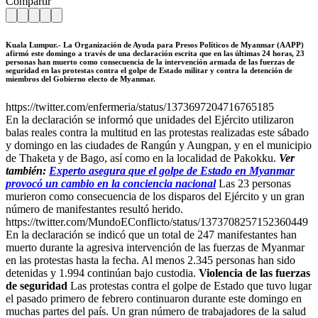
Compartir
Kuala Lumpur.-
La
Organización de Ayuda para Presos Políticos de Myanmar (AAPP)
afirmó este domingo a través de una declaración escrita que en las últimas 24 horas, 23
personas han muerto como consecuencia de la intervención armada de las fuerzas de
seguridad en las protestas contra el golpe de Estado militar y contra la detención de
miembros del Gobierno electo de
Myanmar
.
https://twitter.com/enfermeria/status/1373697204716765185
En la declaración se informó que unidades del Ejército utilizaron
balas reales contra la multitud en las protestas realizadas este sábado
y domingo en las ciudades de Rangún y Aungpan, y en el municipio
de Thaketa y de Bago, así como en la localidad de Pakokku.
Ver
también:
Experto asegura que el golpe de Estado en Myanmar
provocó un cambio en la conciencia nacional
Las 23 personas
murieron como consecuencia de los disparos del Ejército y un gran
número de manifestantes resultó herido.
https://twitter.com/MundoEConflicto/status/1373708257152360449
En la declaración se indicó que un total de 247 manifestantes han
muerto durante la agresiva intervención de las fuerzas de Myanmar
en las protestas hasta la fecha. Al menos 2.345 personas han sido
detenidas y 1.994 continúan bajo custodia.
Violencia de las fuerzas
de seguridad
Las protestas contra el golpe de Estado que tuvo lugar
el pasado primero de febrero continuaron durante este domingo en
muchas partes del país. Un gran número de trabajadores de la salud