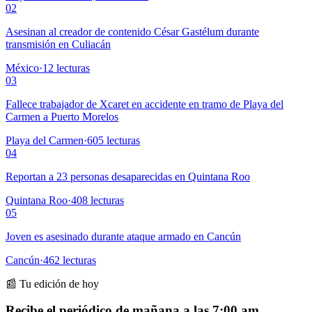
02
Asesinan al creador de contenido César Gastélum durante
transmisión en Culiacán
México
·
12
lecturas
03
Fallece trabajador de Xcaret en accidente en tramo de Playa del
Carmen a Puerto Morelos
Playa del Carmen
·
605
lecturas
04
Reportan a 23 personas desaparecidas en Quintana Roo
Quintana Roo
·
408
lecturas
05
Joven es asesinado durante ataque armado en Cancún
Cancún
·
462
lecturas
📰 Tu edición de hoy
Recibe el periódico de mañana a las 7:00 am