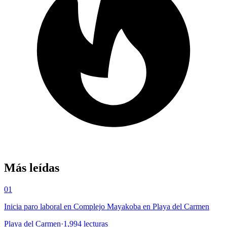
Más leídas
01
Inicia paro laboral en Complejo Mayakoba en Playa del Carmen
Playa del Carmen
·
1,994
lecturas