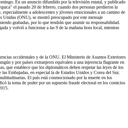
omingo. En un anuncio difundido por la televisión estatal, y publicado
rquica" el pasado 20 de febrero, cuando dos personas perdieron la
nte, especialmente a adolescentes y jóvenes emocionales a un camino de
ones Unidas (ONU), se mostró preocupado por este mensaje
n siendo grabadas, por lo que tendrán que asumir su responsabilidad.
ugada y volvió a funcionar a las 9 de la mañana hora local, mientras
 potencias occidentales y de la ONU. El Ministerio de Asuntos Exteriores
ún y por países extranjeros equivalen a una injerencia flagrante en
as, que establece que los diplomáticos deben respetar las leyes de los
de las Embajadas, en especial la de Estados Unidos y Corea del Sur,
multitudinarias. El país está conmocionado por la muerte en los
tificó la toma de poder por un supuesto fraude electoral en los comicios
2015.