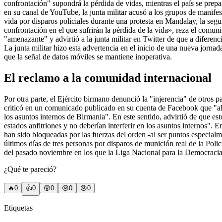
confrontación" supondrá la pérdida de vidas, mientras el país se prep
en su canal de YouTube, la junta militar acusó a los grupos de manife
vida por disparos policiales durante una protesta en Mandalay, la seg
confrontación en el que sufrirán la pérdida de la vida», reza el com
"amenazante" y advirtió a la junta militar en Twitter de que a diferen
La junta militar hizo esta advertencia en el inicio de una nueva jornad
que la señal de datos móviles se mantiene inoperativa.
El reclamo a la comunidad internacional
Por otra parte, el Ejército birmano denunció la "injerencia" de otros p
criticó en un comunicado publicado en su cuenta de Facebook que "al
los asuntos internos de Birmania". En este sentido, advirtió de que es
estados anfitriones y no deberían interferir en los asuntos internos".
han sido bloqueadas por las fuerzas del orden -al ser puntos especialm
últimos días de tres personas por disparos de munición real de la Polic
del pasado noviembre en los que la Liga Nacional para la Democracia
¿Qué te pareció?
🔥
0
👍
0
😲
0
😢
0
😠
0
Etiquetas