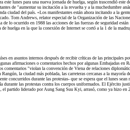
ara este lunes para una nueva jornada de huelga, según trascendió este d
stantes de "aumentar su incitación a la revuelta y a la muchedumbre aná
unda ciudad del país. «Los manifestantes están ahora incitando a la ge
unicado. Tom Andrews, relator especial de la Organización de las Naci
cia de lo ocurrido en 1988 las acciones de las fuerzas de seguridad está
a de huelga en la que la conexión de Internet se cortó a la 1 de la madr
aíses en asuntos internos después de recibir críticas de las principales
gunas afirmaciones o comentarios hechos por algunas Embajadas en Rang
tos comentarios "violan la convención de Viena de relaciones diplomátic
 En Rangún, la ciudad más poblada, las carreteras cercanas a la mayoría 
ente concurridos durante las protestas- que se espera que el lunes sean 
ía durante las protestas contra los cuerpos uniformados. El Ejército jus
, el partido liderado por Aung Sang Suu Kyi, arrasó, como ya hizo en 