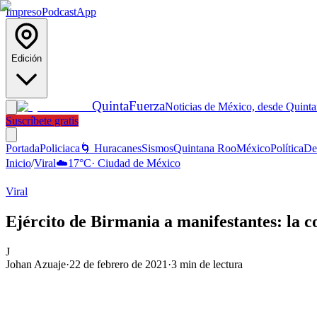
Impreso
Podcast
App
Edición
Quinta
Fuerza
Noticias de México, desde Quint
Suscríbete gratis
Portada
Policiaca
🌀 Huracanes
Sismos
Quintana Roo
México
Política
De
Inicio
/
Viral
☁️
17
°C
·
Ciudad de México
Viral
Ejército de Birmania a manifestantes: la c
J
Johan Azuaje
·
22 de febrero de 2021
·
3
min de lectura