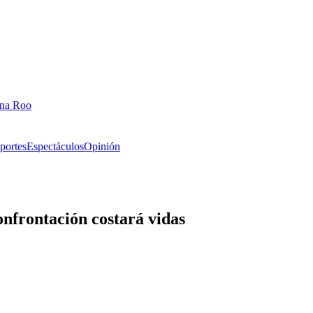
ana Roo
portes
Espectáculos
Opinión
onfrontación costará vidas