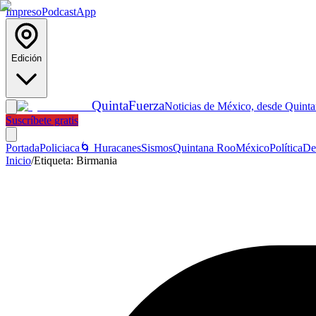
Impreso
Podcast
App
Edición
Quinta
Fuerza
Noticias de México, desde Quint
Suscríbete gratis
Portada
Policiaca
🌀 Huracanes
Sismos
Quintana Roo
México
Política
De
Inicio
/
Etiqueta:
Birmania