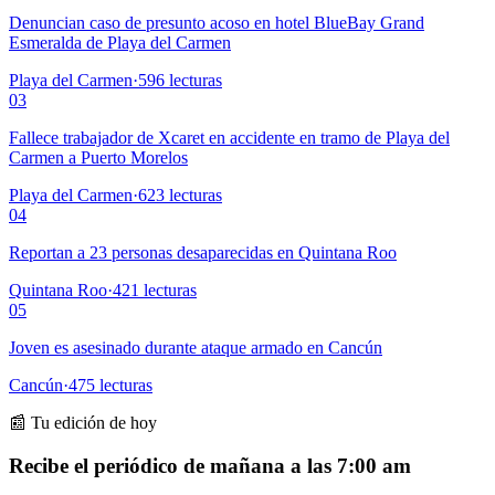
Denuncian caso de presunto acoso en hotel BlueBay Grand
Esmeralda de Playa del Carmen
Playa del Carmen
·
596
lecturas
03
Fallece trabajador de Xcaret en accidente en tramo de Playa del
Carmen a Puerto Morelos
Playa del Carmen
·
623
lecturas
04
Reportan a 23 personas desaparecidas en Quintana Roo
Quintana Roo
·
421
lecturas
05
Joven es asesinado durante ataque armado en Cancún
Cancún
·
475
lecturas
📰 Tu edición de hoy
Recibe el periódico de mañana a las 7:00 am