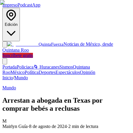
Impreso
Podcast
App
Edición
Noticias de México, desde
Quinta
Fuerza
Quintana Roo
Suscríbete gratis
Portada
Policiaca
🌀 Huracanes
Sismos
Quintana
Roo
México
Política
Deportes
Espectáculos
Opinión
Inicio
/
Mundo
Mundo
Arrestan a abogada en Texas por
comprar bebés a reclusas
M
Mairlyn Guía
·
8 de agosto de 2024
·
2
min de lectura