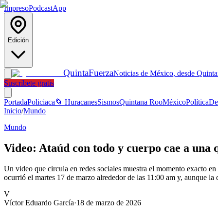
Impreso
Podcast
App
Edición
Quinta
Fuerza
Noticias de México, desde Quint
Suscríbete gratis
Portada
Policiaca
🌀 Huracanes
Sismos
Quintana Roo
México
Política
De
Inicio
/
Mundo
Mundo
Video: Ataúd con todo y cuerpo cae a una 
Un video que circula en redes sociales muestra el momento exacto en 
ocurrió el martes 17 de marzo alrededor de las 11:00 am y, aunque la
V
Víctor Eduardo García
·
18 de marzo de 2026