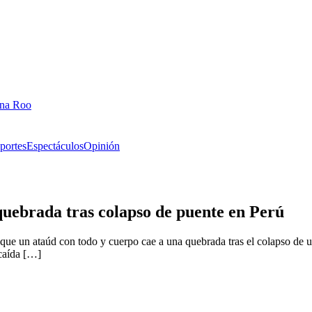
ana Roo
portes
Espectáculos
Opinión
quebrada tras colapso de puente en Perú
que un ataúd con todo y cuerpo cae a una quebrada tras el colapso de un
 caída […]