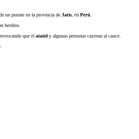
 de un puente en la provincia de
Jaén
, en
Perú
.
on heridos.
, provocando que el
ataúd
y algunas personas cayeran al cauce.
.