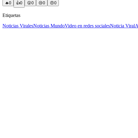
🔥
0
👍
0
😲
0
😢
0
😠
0
Etiquetas
Noticias Virales
Noticias Mundo
Video en redes sociales
Noticia Viral
A