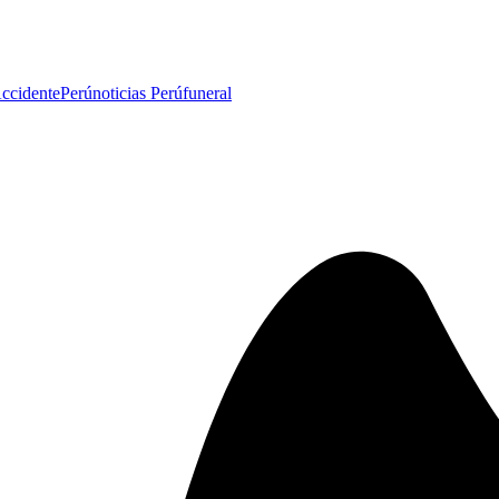
ccidente
Perú
noticias Perú
funeral