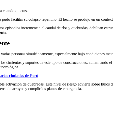
ja cuando quieras.
ue pudo facilitar su colapso repentino. El hecho se produjo en un contex
stos episodios incrementan el caudal de ríos y quebradas, debilitan est
ente
.
ente
 a varias personas simultáneamente, especialmente bajo condiciones met
 los cimientos y soportes de este tipo de construcciones, aumentando el
eteorológica.
arias ciudades de Perú
ible activación de quebradas. Este nivel de riesgo advierte sobre flujos
erca de arroyos y cumplir los planes de emergencia.