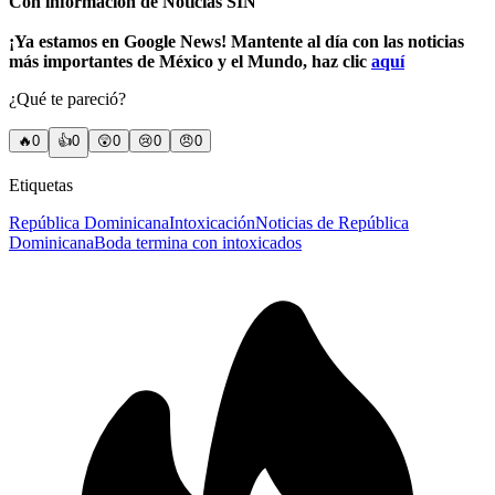
Con información de Noticias SIN
¡Ya estamos en Google News! Mantente al día con las noticias
más importantes de México y el Mundo, haz clic
aquí
¿Qué te pareció?
🔥
0
👍
0
😲
0
😢
0
😠
0
Etiquetas
República Dominicana
Intoxicación
Noticias de República
Dominicana
Boda termina con intoxicados