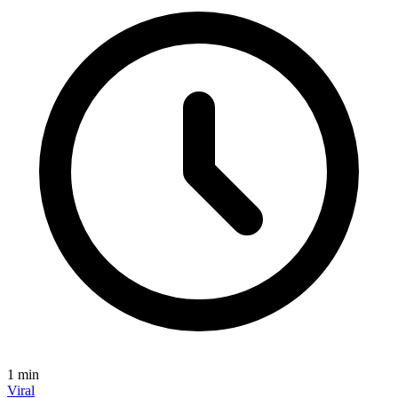
1
min
Viral