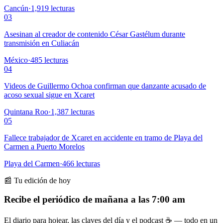
Cancún
·
1,919
lecturas
03
Asesinan al creador de contenido César Gastélum durante
transmisión en Culiacán
México
·
485
lecturas
04
Videos de Guillermo Ochoa confirman que danzante acusado de
acoso sexual sigue en Xcaret
Quintana Roo
·
1,387
lecturas
05
Fallece trabajador de Xcaret en accidente en tramo de Playa del
Carmen a Puerto Morelos
Playa del Carmen
·
466
lecturas
📰 Tu edición de hoy
Recibe el periódico de mañana a las 7:00 am
El diario para hojear, las claves del día y el podcast ☕ — todo en un