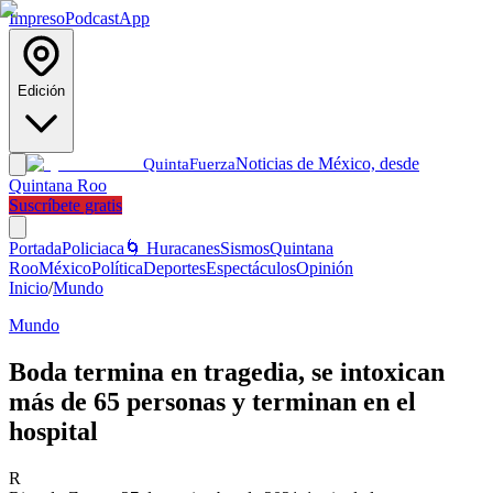
Impreso
Podcast
App
Edición
Noticias de México, desde
Quinta
Fuerza
Quintana Roo
Suscríbete gratis
Portada
Policiaca
🌀 Huracanes
Sismos
Quintana
Roo
México
Política
Deportes
Espectáculos
Opinión
Inicio
/
Mundo
Mundo
Boda termina en tragedia, se intoxican
más de 65 personas y terminan en el
hospital
R