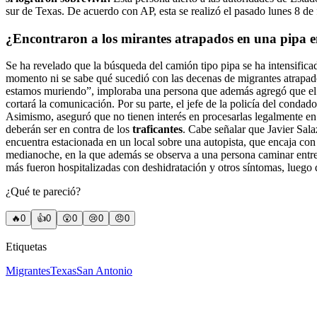
sur de Texas. De acuerdo con AP, esta se realizó el pasado lunes 8 de
¿Encontraron a los mirantes atrapados en una pipa 
Se ha revelado que la búsqueda del camión tipo pipa se ha intensificad
momento ni se sabe qué sucedió con las decenas de migrantes atrapado
estamos muriendo”, imploraba una persona que además agregó que el c
cortará la comunicación. Por su parte, el jefe de la policía del condad
Asimismo, aseguró que no tienen interés en procesarlas legalmente en
deberán ser en contra de los
traficantes
. Cabe señalar que Javier Sal
encuentra estacionada en un local sobre una autopista, que encaja con
medianoche, en la que además se observa a una persona caminar en
más fueron hospitalizadas con deshidratación y otros síntomas, lueg
¿Qué te pareció?
🔥
0
👍
0
😲
0
😢
0
😠
0
Etiquetas
Migrantes
Texas
San Antonio