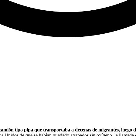
amión tipo pipa que transportaba a decenas de migrantes, luego de
os Unidos de que se habían quedado atrapados sin oxígeno, la llamada de