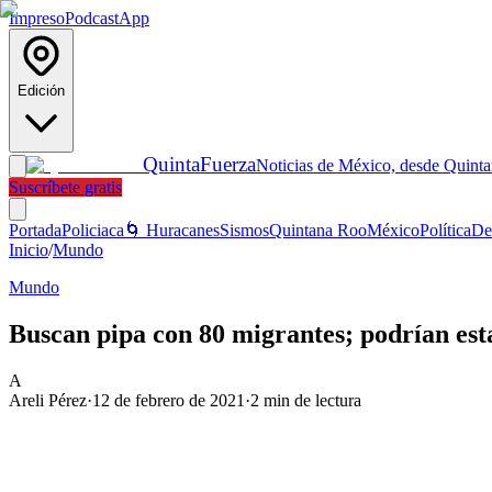
Impreso
Podcast
App
Edición
Quinta
Fuerza
Noticias de México, desde Quint
Suscríbete gratis
Portada
Policiaca
🌀 Huracanes
Sismos
Quintana Roo
México
Política
De
Inicio
/
Mundo
Mundo
Buscan pipa con 80 migrantes; podrían est
A
Areli Pérez
·
12 de febrero de 2021
·
2
min de lectura