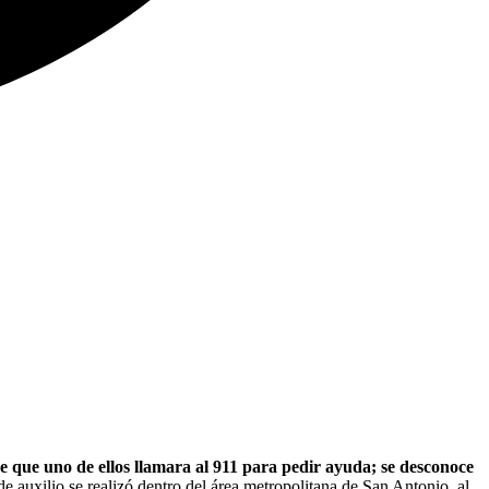
 que uno de ellos llamara al 911 para pedir ayuda; se desconoce
 auxilio se realizó dentro del área metropolitana de San Antonio, al