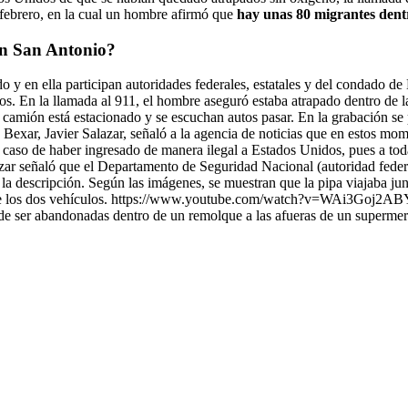
 febrero, en la cual un hombre afirmó que
hay unas 80 migrantes dentr
en San Antonio?
o y en ella participan autoridades federales, estatales y del condado de
s. En la llamada al 911, el hombre aseguró estaba atrapado dentro de l
amión está estacionado y se escuchan autos pasar. En la grabación se 
o Bexar, Javier Salazar, señaló a la agencia de noticias que en estos mo
 caso de haber ingresado de manera ilegal a Estados Unidos, pues a to
azar señaló que el Departamento de Seguridad Nacional (autoridad feder
 la descripción. Según las imágenes, se muestran que la pipa viajaba j
tre los dos vehículos. https://www.youtube.com/watch?v=WAi3Goj2ABY
o de ser abandonadas dentro de un remolque a las afueras de un superme