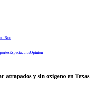
ana Roo
portes
Espectáculos
Opinión
ar atrapados y sin oxigeno en Texas