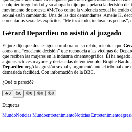
cualquier irregularidad y su abogado dijo que apelaría la decisión de
movimiento de protesta #MeToo contra la violencia sexual ha tenido di
sexual están cambiando. Una de las dos demandantes, Amelie K, decorad
comentarios sexuales explícitos. “Me tocó todo, incluso los pechos”, re
Gérard Depardieu no asistió al juzgado
El juez dijo que dos testigos corroboraron su relato, mientras que
Gér
como una “excelente decisión” que reconocía a las víctimas de Depardi
que reciben las mujeres en la industria cinematográfica. Él ha negado 
algunas actrices mayores y destacadas defendiéndolo. Brigitte Bardot,
Depardieu
negó la agresión sexual y argumentó ante el tribunal que
demasiada facilidad. Con información de la BBC.
¿Qué te pareció?
🔥
0
👍
0
😲
0
😢
0
😠
0
Etiquetas
Mundo
Noticias Mundo
entretenimiento
Noticias Entretenimiento
agresi