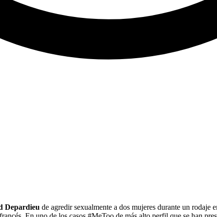
d Depardieu
de agredir sexualmente a dos mujeres durante un rodaje e
 francés. En uno de los casos #MeToo de más alto perfil que se han pre