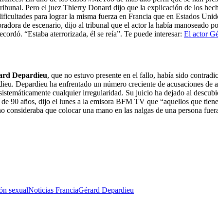
l tribunal. Pero el juez Thierry Donard dijo que la explicación de los h
ficultades para lograr la misma fuerza en Francia que en Estados Unidos
ora de escenario, dijo al tribunal que el actor la había manoseado por 
cordó. “Estaba aterrorizada, él se reía”. Te puede interesar:
El actor Gé
ard Depardieu
, que no estuvo presente en el fallo, había sido contradi
eu. Depardieu ha enfrentado un número creciente de acusaciones de agre
sistemáticamente cualquier irregularidad. Su juicio ha dejado al descub
 de 90 años, dijo el lunes a la emisora ​​BFM TV que “aquellos que tien
 no consideraba que colocar una mano en las nalgas de una persona fuer
ón sexual
Noticias Francia
Gérard Depardieu