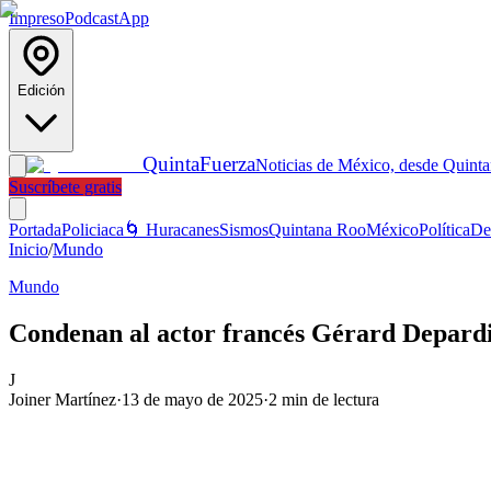
Impreso
Podcast
App
Edición
Quinta
Fuerza
Noticias de México, desde Quint
Suscríbete gratis
Portada
Policiaca
🌀 Huracanes
Sismos
Quintana Roo
México
Política
De
Inicio
/
Mundo
Mundo
Condenan al actor francés Gérard Depardie
J
Joiner Martínez
·
13 de mayo de 2025
·
2
min de lectura