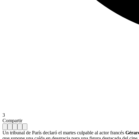
3
Compartir
Un tribunal de París declaró el martes culpable al actor francés
Gérar
que supone una caída en desgracia para una figura destacada del cine