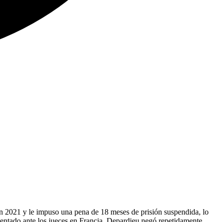
n 2021 y le impuso una pena de 18 meses de prisión suspendida, lo
sentado ante los jueces en Francia, Depardieu negó repetidamente