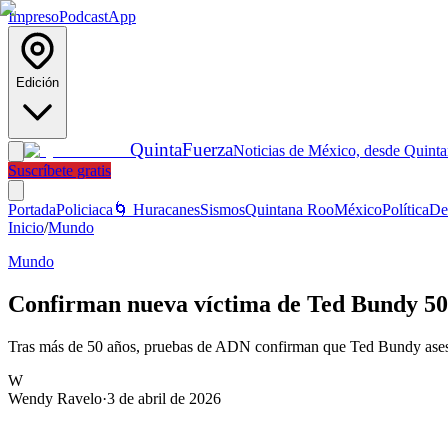
Impreso
Podcast
App
Edición
Quinta
Fuerza
Noticias de México, desde Quint
Suscríbete gratis
Portada
Policiaca
🌀 Huracanes
Sismos
Quintana Roo
México
Política
De
Inicio
/
Mundo
Mundo
Confirman nueva víctima de Ted Bundy 50 
Tras más de 50 años, pruebas de ADN confirman que Ted Bundy ases
W
Wendy Ravelo
·
3 de abril de 2026