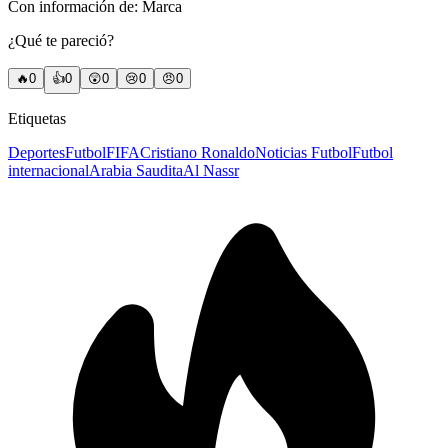
Con información de: Marca
¿Qué te pareció?
🔥
0
👍
0
😲
0
😢
0
😠
0
Etiquetas
Deportes
Futbol
FIFA
Cristiano Ronaldo
Noticias Futbol
Futbol
internacional
Arabia Saudita
Al Nassr