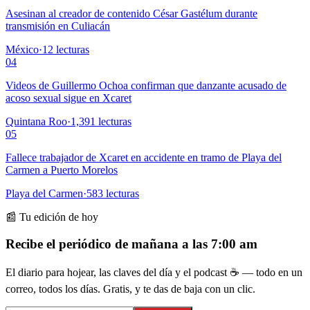
Asesinan al creador de contenido César Gastélum durante
transmisión en Culiacán
México
·
12
lecturas
04
Videos de Guillermo Ochoa confirman que danzante acusado de
acoso sexual sigue en Xcaret
Quintana Roo
·
1,391
lecturas
05
Fallece trabajador de Xcaret en accidente en tramo de Playa del
Carmen a Puerto Morelos
Playa del Carmen
·
583
lecturas
📰 Tu edición de hoy
Recibe el periódico de mañana a las 7:00 am
El diario para hojear, las claves del día y el podcast ☕ — todo en un
correo, todos los días. Gratis, y te das de baja con un clic.