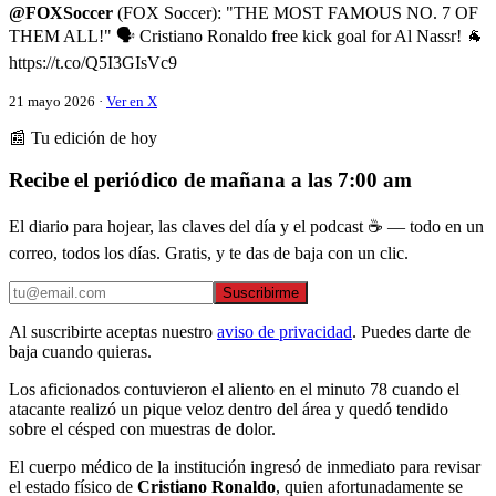
@FOXSoccer
(FOX Soccer): "THE MOST FAMOUS NO. 7 OF
THEM ALL!" 🗣️ Cristiano Ronaldo free kick goal for Al Nassr! 🐐
https://t.co/Q5I3GIsVc9
21 mayo 2026 ·
Ver en X
📰 Tu edición de hoy
Recibe el periódico de mañana a las 7:00 am
El diario para hojear, las claves del día y el podcast ☕ — todo en un
correo, todos los días. Gratis, y te das de baja con un clic.
Suscribirme
Al suscribirte aceptas nuestro
aviso de privacidad
. Puedes darte de
baja cuando quieras.
Los aficionados contuvieron el aliento en el minuto 78 cuando el
atacante realizó un pique veloz dentro del área y quedó tendido
sobre el césped con muestras de dolor.
El cuerpo médico de la institución ingresó de inmediato para revisar
el estado físico de
Cristiano Ronaldo
, quien afortunadamente se