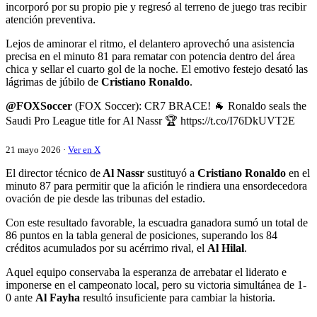
incorporó por su propio pie y regresó al terreno de juego tras recibir
atención preventiva.
Lejos de aminorar el ritmo, el delantero aprovechó una asistencia
precisa en el minuto 81 para rematar con potencia dentro del área
chica y sellar el cuarto gol de la noche. El emotivo festejo desató las
lágrimas de júbilo de
Cristiano Ronaldo
.
@FOXSoccer
(FOX Soccer): CR7 BRACE! 🐐 Ronaldo seals the
Saudi Pro League title for Al Nassr 🏆 https://t.co/I76DkUVT2E
21 mayo 2026 ·
Ver en X
El director técnico de
Al Nassr
sustituyó a
Cristiano Ronaldo
en el
minuto 87 para permitir que la afición le rindiera una ensordecedora
ovación de pie desde las tribunas del estadio.
Con este resultado favorable, la escuadra ganadora sumó un total de
86 puntos en la tabla general de posiciones, superando los 84
créditos acumulados por su acérrimo rival, el
Al Hilal
.
Aquel equipo conservaba la esperanza de arrebatar el liderato e
imponerse en el campeonato local, pero su victoria simultánea de 1-
0 ante
Al Fayha
resultó insuficiente para cambiar la historia.