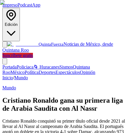
Impreso
Podcast
App
Edición
Noticias de México, desde
Quinta
Fuerza
Quintana Roo
Suscríbete gratis
Portada
Policiaca
🌀 Huracanes
Sismos
Quintana
Roo
México
Política
Deportes
Espectáculos
Opinión
Inicio
/
Mundo
Mundo
Cristiano Ronaldo gana su primera liga
de Arabia Saudita con Al Nassr
Cristiano Ronaldo conquistó su primer título oficial desde 2021 al
llevar al Al Nassr al campeonato de Arabia Saudita. El portugués
anotó un doblete en la victoria 4-1 sobre Damac, alcanzando 973