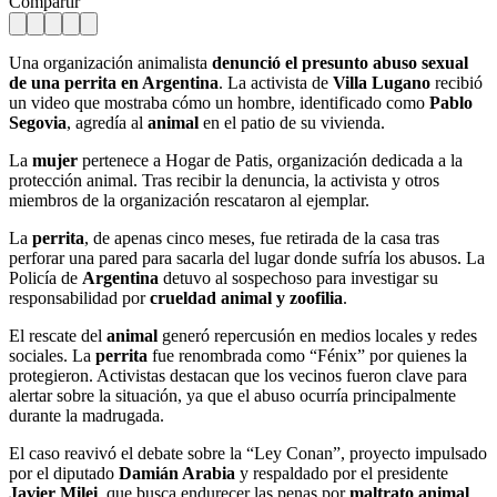
Compartir
Una organización animalista
denunció el presunto abuso sexual
de una perrita en Argentina
. La activista de
Villa Lugano
recibió
un video que mostraba cómo un hombre, identificado como
Pablo
Segovia
, agredía al
animal
en el patio de su vivienda.
La
mujer
pertenece a Hogar de Patis, organización dedicada a la
protección animal. Tras recibir la denuncia, la activista y otros
miembros de la organización rescataron al ejemplar.
La
perrita
, de apenas cinco meses, fue retirada de la casa tras
perforar una pared para sacarla del lugar donde sufría los abusos. La
Policía de
Argentina
detuvo al sospechoso para investigar su
responsabilidad por
crueldad animal y zoofilia
.
El rescate del
animal
generó repercusión en medios locales y redes
sociales. La
perrita
fue renombrada como “Fénix” por quienes la
protegieron. Activistas destacan que los vecinos fueron clave para
alertar sobre la situación, ya que el abuso ocurría principalmente
durante la madrugada.
El caso reavivó el debate sobre la “Ley Conan”, proyecto impulsado
por el diputado
Damián Arabia
y respaldado por el presidente
Javier Milei
, que busca endurecer las penas por
maltrato animal