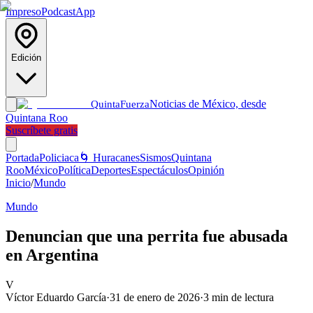
Impreso
Podcast
App
Edición
Noticias de México, desde
Quinta
Fuerza
Quintana Roo
Suscríbete gratis
Portada
Policiaca
🌀 Huracanes
Sismos
Quintana
Roo
México
Política
Deportes
Espectáculos
Opinión
Inicio
/
Mundo
Mundo
Denuncian que una perrita fue abusada
en Argentina
V
Víctor Eduardo García
·
31 de enero de 2026
·
3
min de lectura