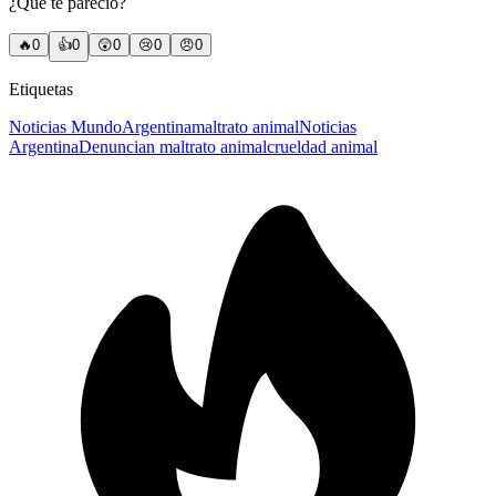
¿Qué te pareció?
🔥
0
👍
0
😲
0
😢
0
😠
0
Etiquetas
Noticias Mundo
Argentina
maltrato animal
Noticias
Argentina
Denuncian maltrato animal
crueldad animal