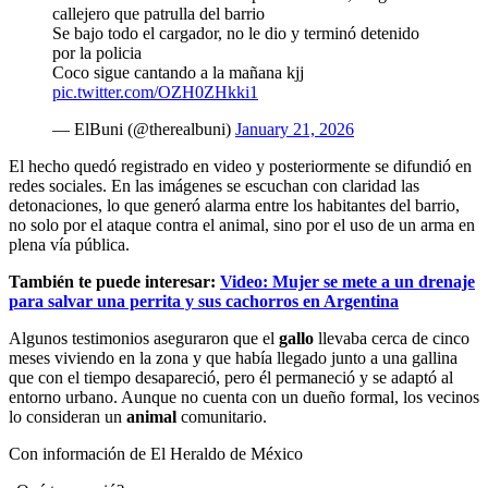
callejero que patrulla del barrio
Se bajo todo el cargador, no le dio y terminó detenido
por la policia
Coco sigue cantando a la mañana kjj
pic.twitter.com/OZH0ZHkki1
— ElBuni (@therealbuni)
January 21, 2026
El hecho quedó registrado en video y posteriormente se difundió en
redes sociales. En las imágenes se escuchan con claridad las
detonaciones, lo que generó alarma entre los habitantes del barrio,
no solo por el ataque contra el animal, sino por el uso de un arma en
plena vía pública.
También te puede interesar:
Video: Mujer se mete a un drenaje
para salvar una perrita y sus cachorros en Argentina
Algunos testimonios aseguraron que el
gallo
llevaba cerca de cinco
meses viviendo en la zona y que había llegado junto a una gallina
que con el tiempo desapareció, pero él permaneció y se adaptó al
entorno urbano. Aunque no cuenta con un dueño formal, los vecinos
lo consideran un
animal
comunitario.
Con información de El Heraldo de México