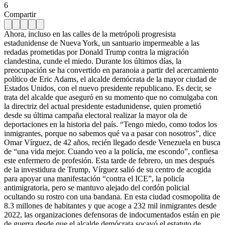
6
Compartir
Ahora, incluso en las calles de la metrópoli progresista
estadunidense de Nueva York, un santuario impermeable a las
redadas prometidas por Donald Trump contra la migración
clandestina, cunde el miedo. Durante los últimos días, la
preocupación se ha convertido en paranoia a partir del acercamiento
político de Eric Adams, el alcalde demócrata de la mayor ciudad de
Estados Unidos, con el nuevo presidente republicano. Es decir, se
trata del alcalde que aseguró en su momento que no comulgaba con
la directriz del actual presidente estadunidense, quien prometió
desde su última campaña electoral realizar la mayor ola de
deportaciones en la historia del país. “Tengo miedo, como todos los
inmigrantes, porque no sabemos qué va a pasar con nosotros”, dice
Omar Vírguez, de 42 años, recién llegado desde Venezuela en busca
de “una vida mejor. Cuando veo a la policía, me escondo”, confiesa
este enfermero de profesión. Esta tarde de febrero, un mes después
de la investidura de Trump, Vírguez salió de su centro de acogida
para apoyar una manifestación “contra el ICE”, la policía
antimigratoria, pero se mantuvo alejado del cordón policial
ocultando su rostro con una bandana. En esta ciudad cosmopolita de
8.3 millones de habitantes y que acoge a 232 mil inmigrantes desde
2022, las organizaciones defensoras de indocumentados están en pie
de guerra desde que el alcalde demócrata socavó el estatuto de