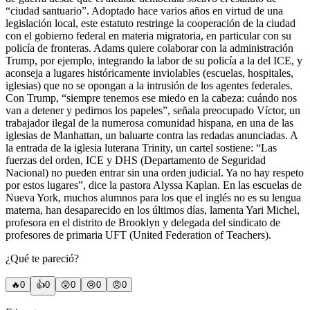
“ciudad santuario”. Adoptado hace varios años en virtud de una
legislación local, este estatuto restringe la cooperación de la ciudad
con el gobierno federal en materia migratoria, en particular con su
policía de fronteras. Adams quiere colaborar con la administración
Trump, por ejemplo, integrando la labor de su policía a la del ICE, y
aconseja a lugares históricamente inviolables (escuelas, hospitales,
iglesias) que no se opongan a la intrusión de los agentes federales.
Con Trump, “siempre tenemos ese miedo en la cabeza: cuándo nos
van a detener y pedirnos los papeles”, señala preocupado Víctor, un
trabajador ilegal de la numerosa comunidad hispana, en una de las
iglesias de Manhattan, un baluarte contra las redadas anunciadas. A
la entrada de la iglesia luterana Trinity, un cartel sostiene: “Las
fuerzas del orden, ICE y DHS (Departamento de Seguridad
Nacional) no pueden entrar sin una orden judicial. Ya no hay respeto
por estos lugares”, dice la pastora Alyssa Kaplan. En las escuelas de
Nueva York, muchos alumnos para los que el inglés no es su lengua
materna, han desaparecido en los últimos días, lamenta Yari Michel,
profesora en el distrito de Brooklyn y delegada del sindicato de
profesores de primaria UFT (United Federation of Teachers).
¿Qué te pareció?
🔥
0
👍
0
😲
0
😢
0
😠
0