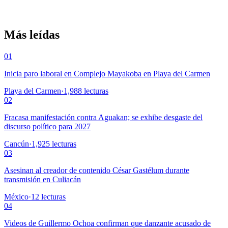
Más leídas
01
Inicia paro laboral en Complejo Mayakoba en Playa del Carmen
Playa del Carmen
·
1,988
lecturas
02
Fracasa manifestación contra Aguakan; se exhibe desgaste del
discurso político para 2027
Cancún
·
1,925
lecturas
03
Asesinan al creador de contenido César Gastélum durante
transmisión en Culiacán
México
·
12
lecturas
04
Videos de Guillermo Ochoa confirman que danzante acusado de