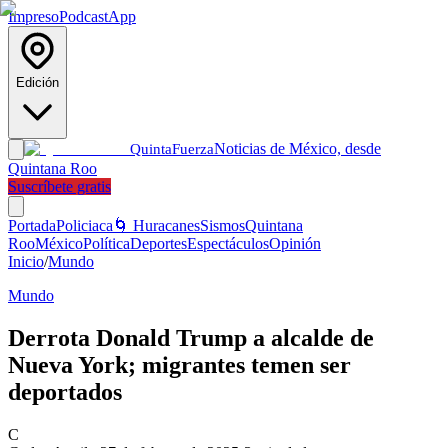
Impreso
Podcast
App
Edición
Noticias de México, desde
Quinta
Fuerza
Quintana Roo
Suscríbete gratis
Portada
Policiaca
🌀 Huracanes
Sismos
Quintana
Roo
México
Política
Deportes
Espectáculos
Opinión
Inicio
/
Mundo
Mundo
Derrota Donald Trump a alcalde de
Nueva York; migrantes temen ser
deportados
C