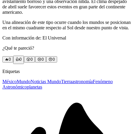
avistamiento borroso y una observación nítida. El clima despejado
de abril suele favorecer estos eventos en gran parte del continente
americano.
Una alineación de este tipo ocurre cuando los mundos se posicionan
en el mismo cuadrante respecto al Sol desde nuestro punto de vista.
Con información de: El Universal
¿Qué te pareció?
🔥
0
👍
0
😲
0
😢
0
😠
0
Etiquetas
México
Mundo
Noticias Mundo
Tierra
astronomía
Fenómeno
Astronómico
planetas