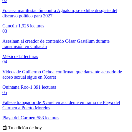
02
Fracasa manifestación contra Aguakan; se exhibe desgaste del
discurso político para 2027
Cancún
·
1,925
lecturas
03
Asesinan al creador de contenido César Gastélum durante
transmisión en Culiacán
México
·
12
lecturas
04
Videos de Guillermo Ochoa confirman que danzante acusado de
acoso sexual sigue en Xcaret
Quintana Roo
·
1,391
lecturas
05
Fallece trabajador de Xcaret en accidente en tramo de Playa del
Carmen a Puerto Morelos
Playa del Carmen
·
583
lecturas
📰 Tu edición de hoy