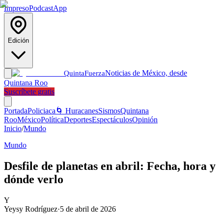
Impreso
Podcast
App
Edición
Noticias de México, desde
Quinta
Fuerza
Quintana Roo
Suscríbete gratis
Portada
Policiaca
🌀 Huracanes
Sismos
Quintana
Roo
México
Política
Deportes
Espectáculos
Opinión
Inicio
/
Mundo
Mundo
Desfile de planetas en abril: Fecha, hora y
dónde verlo
Y
Yeysy Rodríguez
·
5 de abril de 2026