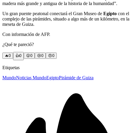
madera más grande y antigua de la historia de la humanidad”.
Un gran puente peatonal conectará el Gran Museo de
Egipto
con el
complejo de las pirámides, situado a algo más de un kilómetro, en la
meseta de Guiza.
Con información de AFP.
¿Qué te pareció?
🔥
0
👍
0
😲
0
😢
0
😠
0
Etiquetas
Mundo
Noticias Mundo
Egipto
Pirámide de Guiza