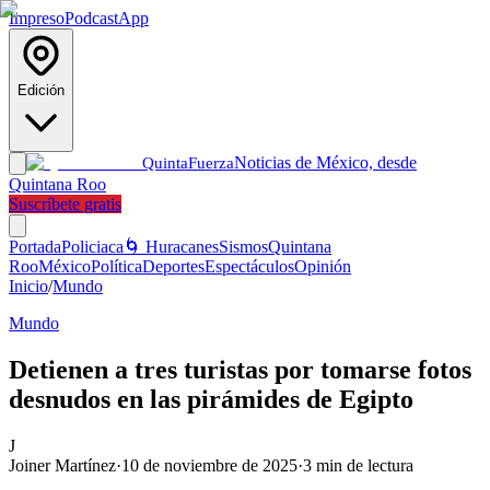
Impreso
Podcast
App
Edición
Noticias de México, desde
Quinta
Fuerza
Quintana Roo
Suscríbete gratis
Portada
Policiaca
🌀 Huracanes
Sismos
Quintana
Roo
México
Política
Deportes
Espectáculos
Opinión
Inicio
/
Mundo
Mundo
Detienen a tres turistas por tomarse fotos
desnudos en las pirámides de Egipto
J
Joiner Martínez
·
10 de noviembre de 2025
·
3
min de lectura