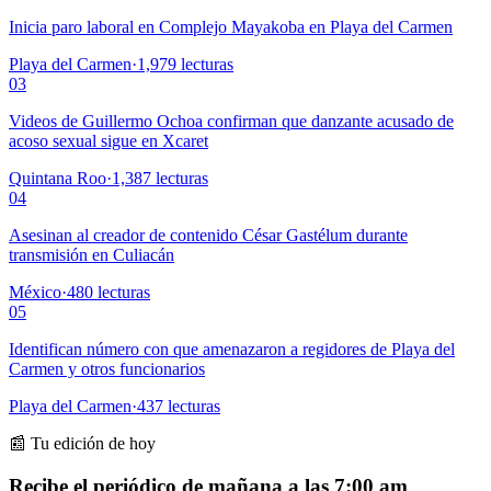
Inicia paro laboral en Complejo Mayakoba en Playa del Carmen
Playa del Carmen
·
1,979
lecturas
03
Videos de Guillermo Ochoa confirman que danzante acusado de
acoso sexual sigue en Xcaret
Quintana Roo
·
1,387
lecturas
04
Asesinan al creador de contenido César Gastélum durante
transmisión en Culiacán
México
·
480
lecturas
05
Identifican número con que amenazaron a regidores de Playa del
Carmen y otros funcionarios
Playa del Carmen
·
437
lecturas
📰 Tu edición de hoy
Recibe el periódico de mañana a las 7:00 am