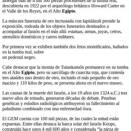
albergar más de 4 mil 500 piezas procedentes de la tumba real,
descubierta en 1922 por el arqueólogo británico Howard Carter en
el Valle de los Reyes, en el Alto
Egipto
.
La máscara funeraria de oro incrustada con lapislázuli preside la
exposición, rodeada de los objetos funerarios destinados a
acompañar al faraón en el más allá: estatuas, armas, joyas, cetros,
utensilios domésticos y carros militares.
Por primera vez se exhiben también dos fetos momificados, hallados
en la tumba real, sobre
un pedestal negro.
Cabe destacar que la momia de Tutankamón permanece en su tumba
en el Alto
Egipto
, pero su sarcófago de cuarcita roja, que contenía
tres ataúdes uno dentro de otro, incluido el más pequeño de oro
macizo y 110 kilos de peso, se presenta ahora en el nuevo museo.
Las causas de la muerte del faraón, a los 19 años (en 1324 a.C.) tras
nueve años de reinado, generaron décadas de debate. Pruebas
genéticas y estudios radiológicos atribuyeron su fallecimiento al
paludismo combinado con una enfermedad ósea.
El GEM cuenta con 100 mil piezas, de las cuales la mitad están
expuestas. Entre ellas destaca la barca solar del faraón Keops,
construida hace unos 4 mil 600 años y considerada “la pieza de