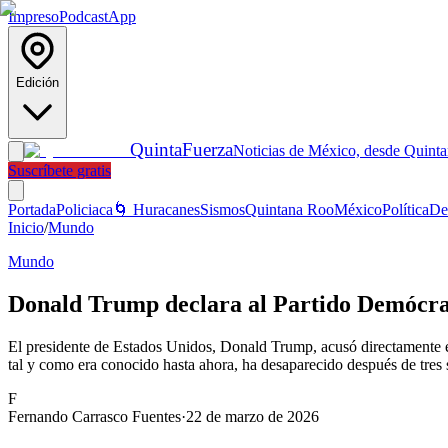
Impreso
Podcast
App
Edición
Quinta
Fuerza
Noticias de México, desde Quint
Suscríbete gratis
Portada
Policiaca
🌀 Huracanes
Sismos
Quintana Roo
México
Política
De
Inicio
/
Mundo
Mundo
Donald Trump declara al Partido Demócrat
El presidente de Estados Unidos, Donald Trump, acusó directamente es
tal y como era conocido hasta ahora, ha desaparecido después de tres 
F
Fernando Carrasco Fuentes
·
22 de marzo de 2026