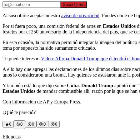
Suscribirme
Al suscribirte aceptas nuestro
aviso de privacidad
. Puedes darte de ba
Por si fuera poco, una comisión federal de artes en
Estados Unidos
d
festejos por el 250 aniversario de la independencia del país, que se cel
En esta ocasión, la normativa permitió integrar la imagen del polític
tema por supuesto ha sido sumamente criticado.
Te puede interesar:
Video: Afirma Donald Trump que él tendrá el honor
A ello hay que agregar las declaraciones de los últimos días sobre n
unos lo consideraron una broma, hay quienes se asustaron ante la posi
Y también está lo que dijo sobre
Cuba
.
Donald Trump
apuntó que “t
Estados Unidos
de mandar combustible allí, razón por la que se han 
Con información de AP y Europa Press.
¿Qué te pareció?
🔥
0
👍
0
😲
0
😢
0
😠
0
Etiquetas