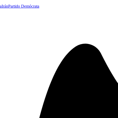
a
Irán
Partido Demócrata