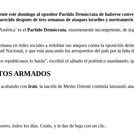
te este domingo al opositor Partido Demócrata de haberse converti
arecido después de tres semanas de ataques israelíes y norteamerica
‘América’ es el
Partido Demócrata
, enormemente incompetente, de izq
mana en redes sociales a redoblar sus ataques contra la oposición demóc
 Nacional, y que está atascando los aeropuertos del país por la falta d
los republicanos lo harán”, escribió el sábado el polémico mandatario, q
CTOS ARMADOS
n acabando con
Irán
, la nación de Medio Oriente continúa lanzando ataqu
rreo, todos los días. Gratis, y te das de baja con un clic.