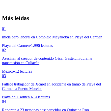
Más leídas
01
Inicia paro laboral en Complejo Mayakoba en Playa del Carmen
Playa del Carmen
·
1,996
lecturas
02
Asesinan al creador de contenido César Gastélum durante
transmisión en Culiacán
México
·
12
lecturas
03
Fallece trabajador de Xcaret en accidente en tramo de Playa del
Carmen a Puerto Morelos
Playa del Carmen
·
614
lecturas
04
Reportan a 23 personas desaparecidas en Quintana Roo