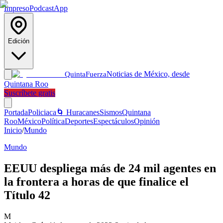
Impreso
Podcast
App
Edición
Noticias de México, desde
Quinta
Fuerza
Quintana Roo
Suscríbete gratis
Portada
Policiaca
🌀 Huracanes
Sismos
Quintana
Roo
México
Política
Deportes
Espectáculos
Opinión
Inicio
/
Mundo
Mundo
EEUU despliega más de 24 mil agentes en
la frontera a horas de que finalice el
Título 42
M