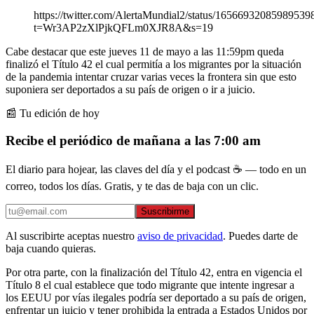
https://twitter.com/AlertaMundial2/status/16566932085989539
t=Wr3AP2zXlPjkQFLm0XJR8A&s=19
Cabe destacar que este jueves 11 de mayo a las 11:59pm queda
finalizó el Título 42 el cual permitía a los migrantes por la situación
de la pandemia intentar cruzar varias veces la frontera sin que esto
suponiera ser deportados a su país de origen o ir a juicio.
📰 Tu edición de hoy
Recibe el periódico de mañana a las 7:00 am
El diario para hojear, las claves del día y el podcast ☕ — todo en un
correo, todos los días. Gratis, y te das de baja con un clic.
Suscribirme
Al suscribirte aceptas nuestro
aviso de privacidad
. Puedes darte de
baja cuando quieras.
Por otra parte, con la finalización del Título 42, entra en vigencia el
Título 8 el cual establece que todo migrante que intente ingresar a
los EEUU por vías ilegales podría ser deportado a su país de origen,
enfrentar un juicio y tener prohibida la entrada a Estados Unidos por