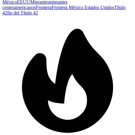
México
EEUU
Migrantes
migrantes
centroamericanos
Frontera
Frontera México Estados Unidos
Título
42
fin del Título 42