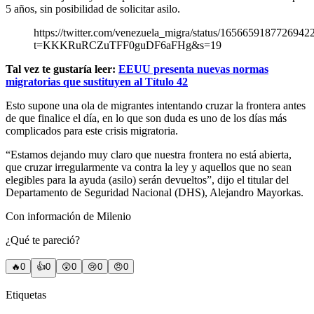
5 años, sin posibilidad de solicitar asilo.
https://twitter.com/venezuela_migra/status/1656659187726942
t=KKKRuRCZuTFF0guDF6aFHg&s=19
Tal vez te gustaría leer:
EEUU presenta nuevas normas
migratorias que sustituyen al Título 42
Esto supone una ola de migrantes intentando cruzar la frontera antes
de que finalice el día, en lo que son duda es uno de los días más
complicados para este crisis migratoria.
“Estamos dejando muy claro que nuestra frontera no está abierta,
que cruzar irregularmente va contra la ley y aquellos que no sean
elegibles para la ayuda (asilo) serán devueltos”, dijo el titular del
Departamento de Seguridad Nacional (DHS), Alejandro Mayorkas.
Con información de Milenio
¿Qué te pareció?
🔥
0
👍
0
😲
0
😢
0
😠
0
Etiquetas