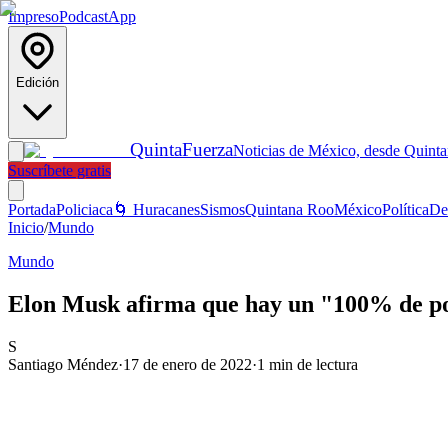
Impreso
Podcast
App
Edición
Quinta
Fuerza
Noticias de México, desde Quint
Suscríbete gratis
Portada
Policiaca
🌀 Huracanes
Sismos
Quintana Roo
México
Política
De
Inicio
/
Mundo
Mundo
Elon Musk afirma que hay un "100% de posi
S
Santiago Méndez
·
17 de enero de 2022
·
1
min de lectura