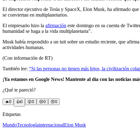
El director ejecutivo de Tesla y SpaceX, Elon Musk, ha afirmado que 
se conviertan en multiplanetarios.
El empresario hizo la
afirmación
este domingo en su cuenta de Twitter
humanidad se haga a la vida multiplanetaria".
Musk había respondido a un tuit sobre un estudio reciente, que afirma
actividades humanas.
(Con información de RT)
También lee:
“Si las personas no tienen más hijos, la civilización col
¡Ya estamos en Google News! Mantente al día con las noticias má
¿Qué te pareció?
🔥
0
👍
0
😲
0
😢
0
😠
0
Etiquetas
Mundo
Tecnología
internacional
Elon Musk