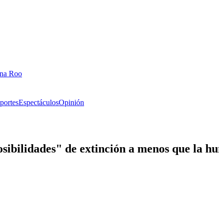
ana Roo
portes
Espectáculos
Opinión
bilidades" de extinción a menos que la hum