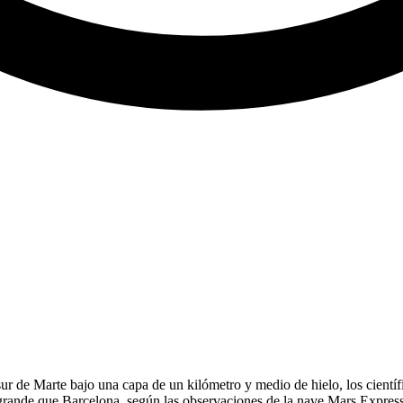
 sur de Marte bajo una capa de un kilómetro y medio de hielo, los cientí
rande que Barcelona, según las observaciones de la nave Mars Express