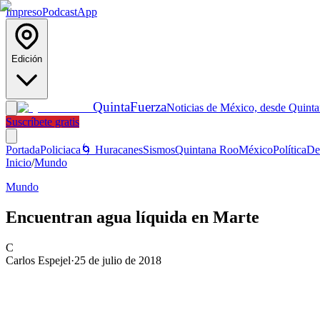
Impreso
Podcast
App
Edición
Quinta
Fuerza
Noticias de México, desde Quint
Suscríbete gratis
Portada
Policiaca
🌀 Huracanes
Sismos
Quintana Roo
México
Política
De
Inicio
/
Mundo
Mundo
Encuentran agua líquida en Marte
C
Carlos Espejel
·
25 de julio de 2018