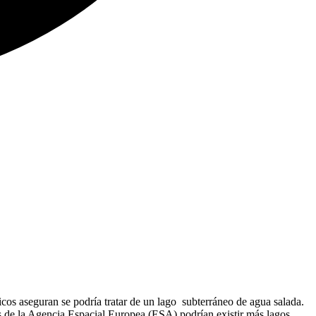
ficos aseguran se podría tratar de un lago subterráneo de agua salada.
 de la Agencia Espacial Europea (ESA) podrían existir más lagos