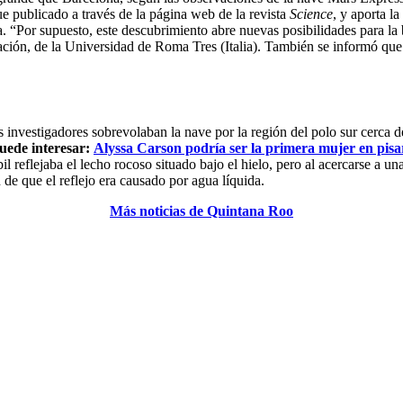
ue publicado a través de la página web de la revista
Science
, y aporta l
ida. “Por supuesto, este descubrimiento abre nuevas posibilidades para 
gación, de la Universidad de Roma Tres (Italia). También se informó que l
 investigadores sobrevolaban la nave por la región del polo sur cerca d
uede interesar:
Alyssa Carson podría ser la primera mujer en pisa
il reflejaba el lecho rocoso situado bajo el hielo, pero al acercarse a 
n de que el reflejo era causado por agua líquida.
Más noticias de Quintana Roo