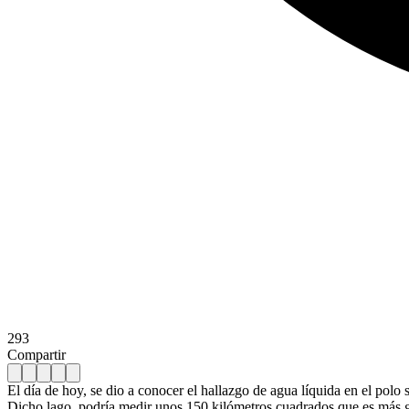
293
Compartir
El día de hoy, se dio a conocer el hallazgo de agua líquida en el polo
Dicho lago, podría medir unos 150 kilómetros cuadrados que es más g