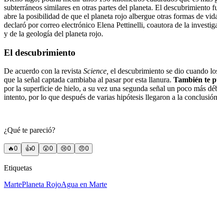
subterráneos similares en otras partes del planeta. El descubrimiento f
abre la posibilidad de que el planeta rojo albergue otras formas de v
declaró por correo electrónico Elena Pettinelli, coautora de la investi
y de la geología del planeta rojo.
El descubrimiento
De acuerdo con la revista
Science,
el descubrimiento se dio cuando los
que la señal captada cambiaba al pasar por esta llanura.
También te p
por la superficie de hielo, a su vez una segunda señal un poco más déb
intento, por lo que después de varias hipótesis llegaron a la conclusió
¿Qué te pareció?
🔥
0
👍
0
😲
0
😢
0
😠
0
Etiquetas
Marte
Planeta Rojo
Agua en Marte