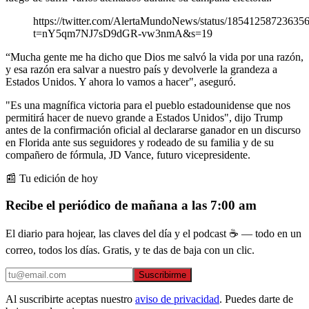
https://twitter.com/AlertaMundoNews/status/18541258723635
t=nY5qm7NJ7sD9dGR-vw3nmA&s=19
“Mucha gente me ha dicho que Dios me salvó la vida por una razón,
y esa razón era salvar a nuestro país y devolverle la grandeza a
Estados Unidos. Y ahora lo vamos a hacer", aseguró.
"Es una magnífica victoria para el pueblo estadounidense que nos
permitirá hacer de nuevo grande a Estados Unidos", dijo Trump
antes de la confirmación oficial al declararse ganador en un discurso
en Florida ante sus seguidores y rodeado de su familia y de su
compañero de fórmula, JD Vance, futuro vicepresidente.
📰 Tu edición de hoy
Recibe el periódico de mañana a las 7:00 am
El diario para hojear, las claves del día y el podcast ☕ — todo en un
correo, todos los días. Gratis, y te das de baja con un clic.
Suscribirme
Al suscribirte aceptas nuestro
aviso de privacidad
. Puedes darte de