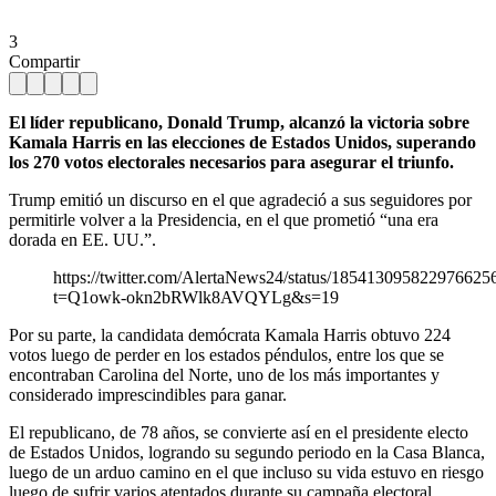
3
Compartir
El líder republicano, Donald Trump, alcanzó la victoria sobre
Kamala Harris en las elecciones de Estados Unidos, superando
los 270 votos electorales necesarios para asegurar el triunfo.
Trump emitió un discurso en el que agradeció a sus seguidores por
permitirle volver a la Presidencia, en el que prometió “una era
dorada en EE. UU.”.
https://twitter.com/AlertaNews24/status/185413095822976625
t=Q1owk-okn2bRWlk8AVQYLg&s=19
Por su parte, la candidata demócrata Kamala Harris obtuvo 224
votos luego de perder en los estados péndulos, entre los que se
encontraban Carolina del Norte, uno de los más importantes y
considerado imprescindibles para ganar.
El republicano, de 78 años, se convierte así en el presidente electo
de Estados Unidos, logrando su segundo periodo en la Casa Blanca,
luego de un arduo camino en el que incluso su vida estuvo en riesgo
luego de sufrir varios atentados durante su campaña electoral.