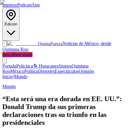
Impreso
Podcast
App
Edición
Noticias de México, desde
Quinta
Fuerza
Quintana Roo
Suscríbete gratis
Portada
Policiaca
🌀 Huracanes
Sismos
Quintana
Roo
México
Política
Deportes
Espectáculos
Opinión
Inicio
/
Mundo
Mundo
“Esta será una era dorada en EE. UU.”:
Donald Trump da sus primeras
declaraciones tras su triunfo en las
presidenciales