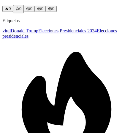
🔥
0
👍
0
😲
0
😢
0
😠
0
Etiquetas
viral
Donald Trump
Elecciones Presidenciales 2024
Elecciones
presidenciales