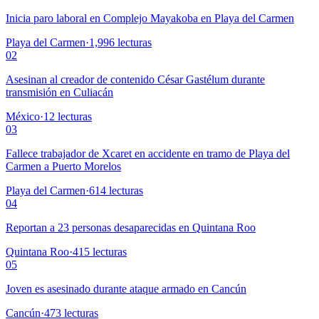
Inicia paro laboral en Complejo Mayakoba en Playa del Carmen
Playa del Carmen
·
1,996
lecturas
02
Asesinan al creador de contenido César Gastélum durante
transmisión en Culiacán
México
·
12
lecturas
03
Fallece trabajador de Xcaret en accidente en tramo de Playa del
Carmen a Puerto Morelos
Playa del Carmen
·
614
lecturas
04
Reportan a 23 personas desaparecidas en Quintana Roo
Quintana Roo
·
415
lecturas
05
Joven es asesinado durante ataque armado en Cancún
Cancún
·
473
lecturas