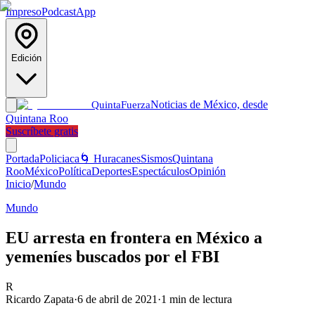
Impreso
Podcast
App
Edición
Noticias de México, desde
Quinta
Fuerza
Quintana Roo
Suscríbete gratis
Portada
Policiaca
🌀 Huracanes
Sismos
Quintana
Roo
México
Política
Deportes
Espectáculos
Opinión
Inicio
/
Mundo
Mundo
EU arresta en frontera en México a
yemeníes buscados por el FBI
R
Ricardo Zapata
·
6 de abril de 2021
·
1
min de lectura