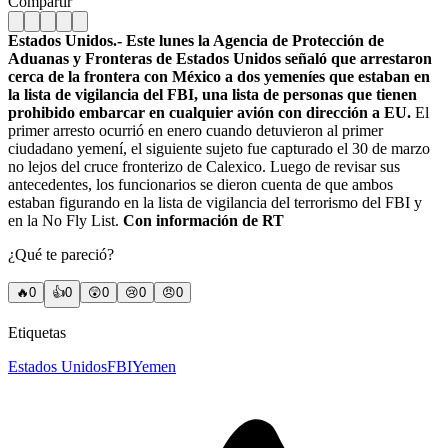
Compartir
Estados Unidos.- Este lunes la Agencia de Protección de
Aduanas y Fronteras de Estados Unidos señaló que arrestaron
cerca de la frontera con México a dos yemeníes que estaban en
la lista de vigilancia del FBI, una lista de personas que tienen
prohibido embarcar en cualquier avión con dirección a EU.
El
primer arresto ocurrió en enero cuando detuvieron al primer
ciudadano yemení, el siguiente sujeto fue capturado el 30 de marzo
no lejos del cruce fronterizo de Calexico. Luego de revisar sus
antecedentes, los funcionarios se dieron cuenta de que ambos
estaban figurando en la lista de vigilancia del terrorismo del FBI y
en la No Fly List.
Con información de RT
¿Qué te pareció?
🔥
0
👍
0
😲
0
😢
0
😠
0
Etiquetas
Estados Unidos
FBI
Yemen